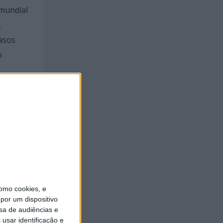
 mundial
,
asos
o
omo cookies, e
por um dispositivo
sa de audiências e
usar identificação e
ha de