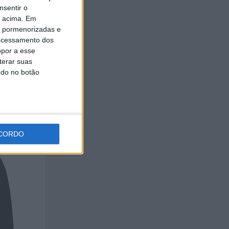
nsentir o
o acima. Em
is pormenorizadas e
ocessamento dos
opor a esse
terar suas
ndo no botão
CORDO