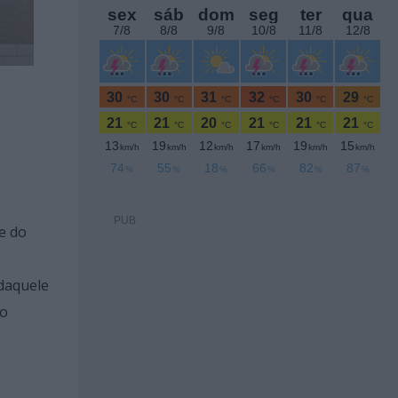
PUB
de do
daquele
ão