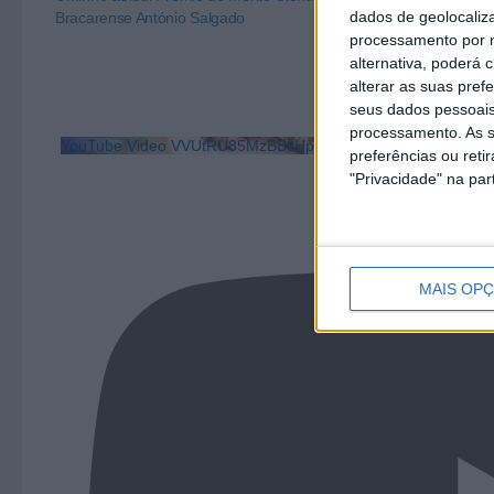
dados de geolocaliza
Bracarense António Salgado
saúde em podc
processamento por n
alternativa, poderá
alterar as suas pref
seus dados pessoais
processamento. As s
YouTube Video VVUtRU85MzBBcHpOcU5BUnpKX0wyV1ZBLm
preferências ou reti
"Privacidade" na part
MAIS OP