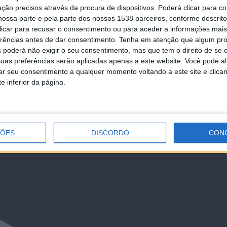
ção precisos através da procura de dispositivos. Poderá clicar para co
ast
Honra L’Oréal Portugal
ossa parte e pela parte dos nossos 1538 parceiros, conforme descrit
 clicar para recusar o consentimento ou para aceder a informações ma
erências antes de dar consentimento.
Tenha em atenção que algum pr
 poderá não exigir o seu consentimento, mas que tem o direito de se 
uas preferências serão aplicadas apenas a este website. Você pode al
NCa2l2ckl3RkxJ
rar seu consentimento a qualquer momento voltando a este site e clica
e inferior da página.
ÇÕES
DISCORDO
CON