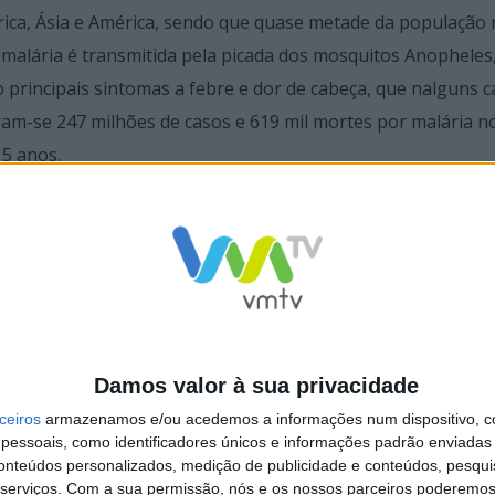
frica, Ásia e América, sendo que quase metade da população
 malária é transmitida pela picada dos mosquitos Anopheles
principais sintomas a febre e dor de cabeça, que nalguns c
am-se 247 milhões de casos e 619 mil mortes por malária n
 5 anos.
Damos valor à sua privacidade
ceiros
armazenamos e/ou acedemos a informações num dispositivo, c
essoais, como identificadores únicos e informações padrão enviadas 
conteúdos personalizados, medição de publicidade e conteúdos, pesqui
serviços.
Com a sua permissão, nós e os nossos parceiros poderemos 
 da UMinho desmistificam a
Investigadora da UMinho vence Medal