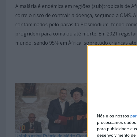
A malária é endémica em regiões (sub)tropicais de Á
corre o risco de contrair a doença, segundo a OMS. A
contaminados pelo parasita Plasmodium, tendo como 
progridem para coma ou até morte. Em 2021 registar
mundo, sendo 95% em África, sobretudo crianças até
Nós e os nossos
par
processamos dados p
para publicidade e 
desenvolvimento de 
UMinho atribui Prémio de Mérito Científico ao
Investigadores