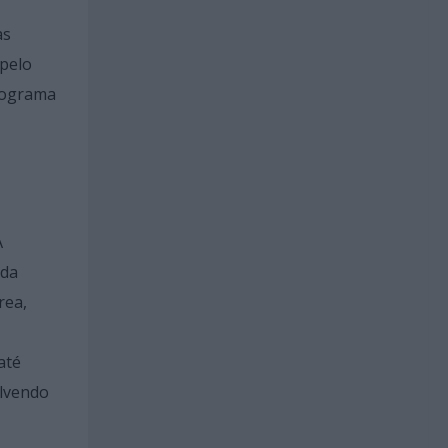
as
 pelo
programa
A
 da
rea,
até
olvendo