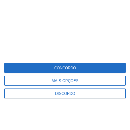
A tradição voltou a ganhar vida em Barcelos com a 43ª Mostra
Internacional de Artesanato e Cerâmica
CONCORDO
MAIS OPÇÕES
DISCORDO
Festival da Juventude em Barcelos promete dois dias intensos
de animação