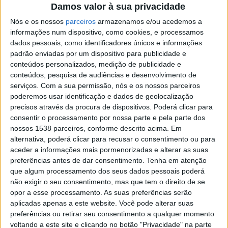
Teixeira, Ricardo Lopes, Ana Margarida Gonçalves), um
Damos valor à sua privacidade
representante do pessoal técnico, administrativo e de
Nós e os nossos
parceiros
armazenamos e/ou acedemos a
gestão (Victor Soares) e, ainda, seis membros externos
informações num dispositivo, como cookies, e processamos
dados pessoais, como identificadores únicos e informações
(Ángel Carracedo Álvarez, António Carlos Rodrigues,
padrão enviadas por um dispositivo para publicidade e
Joaquim Castro de Freitas, Manuela Vaz Soares, Joana
conteúdos personalizados, medição de publicidade e
conteúdos, pesquisa de audiências e desenvolvimento de
Marques Vidal, Marta Mestre), dentre os quais se
serviços.
Com a sua permissão, nós e os nossos parceiros
elegeu a presidência.
poderemos usar identificação e dados de geolocalização
precisos através da procura de dispositivos. Poderá clicar para
consentir o processamento por nossa parte e pela parte dos
nossos 1538 parceiros, conforme descrito acima. Em
alternativa, poderá clicar para recusar o consentimento ou para
aceder a informações mais pormenorizadas e alterar as suas
preferências antes de dar consentimento.
Tenha em atenção
que algum processamento dos seus dados pessoais poderá
não exigir o seu consentimento, mas que tem o direito de se
opor a esse processamento. As suas preferências serão
aplicadas apenas a este website. Você pode alterar suas
preferências ou retirar seu consentimento a qualquer momento
voltando a este site e clicando no botão "Privacidade" na parte