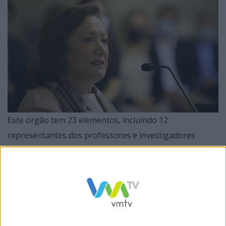
Este órgão tem 23 elementos, incluindo 12
representantes dos professores e investigadores
(Tiago Miranda, Luís Amaral, Tiago Silva, Ana João
Rodrigues, Patrícia Maciel, Sandra Paiva, Cláudia
Pascoal, João Cardoso Rosas, Luís António Santos,
Delfina Gomes, Joana Arantes, Paulo Sampaio), quatro
representantes dos estudantes (Rui Oliveira, André