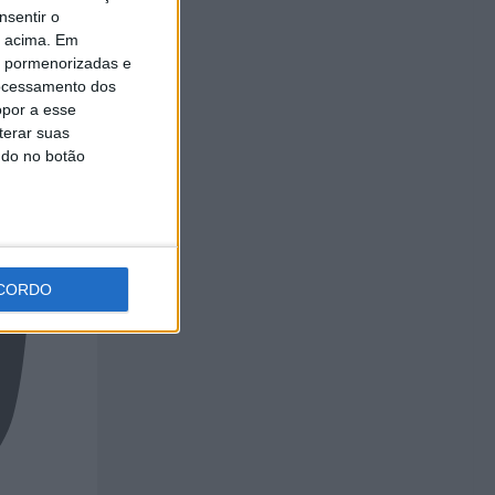
nsentir o
o acima. Em
is pormenorizadas e
ocessamento dos
opor a esse
terar suas
ndo no botão
CORDO