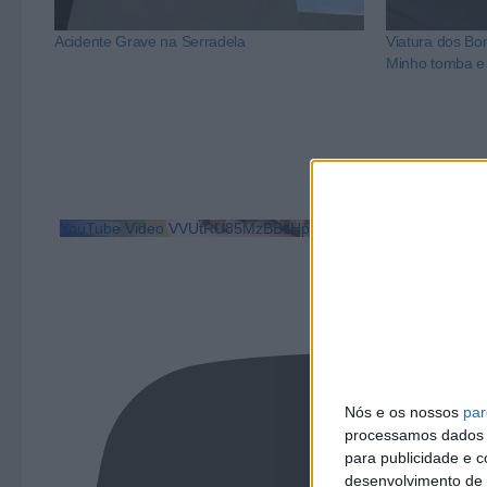
Acidente Grave na Serradela
Viatura dos Bom
Minho tomba e 
YouTube Video VVUtRU85MzBBcHpOcU5BUnpKX0wyV1ZBLm
Nós e os nossos
par
processamos dados p
para publicidade e 
desenvolvimento de 