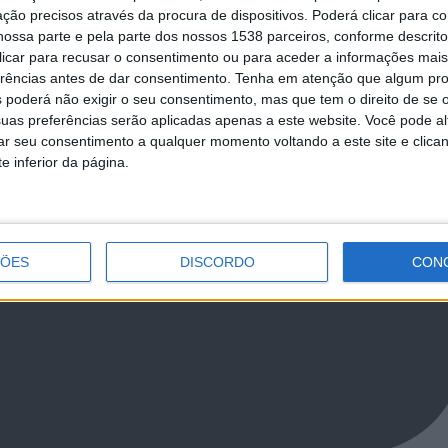
ção precisos através da procura de dispositivos. Poderá clicar para co
ossa parte e pela parte dos nossos 1538 parceiros, conforme descrit
 clicar para recusar o consentimento ou para aceder a informações ma
erências antes de dar consentimento.
Tenha em atenção que algum pr
 poderá não exigir o seu consentimento, mas que tem o direito de se 
uas preferências serão aplicadas apenas a este website. Você pode al
rar seu consentimento a qualquer momento voltando a este site e clica
e inferior da página.
ÇÕES
DISCORDO
CON