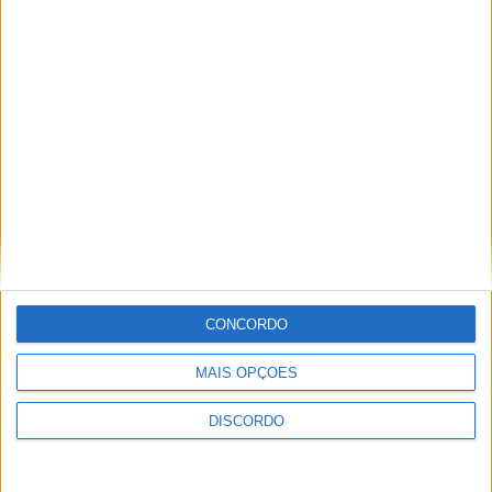
Vila de Rossas em Vieira do Minho celebrou 25 anos
CONCORDO
MAIS OPÇÕES
DISCORDO
Vila Verde prepara-se para voltar a celebrar as suas raízes com