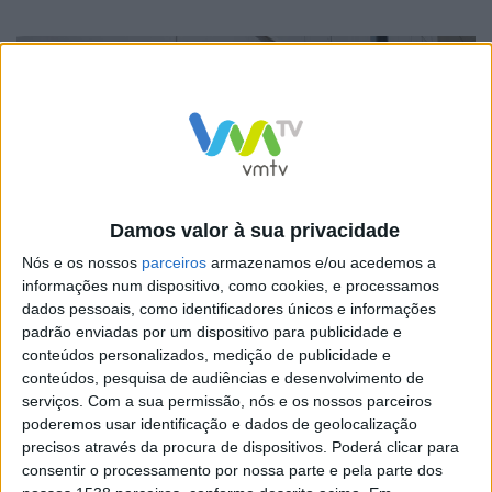
Damos valor à sua privacidade
A acusação reporta-se a factos ocorridos na quinta-
Nós e os nossos
parceiros
armazenamos e/ou acedemos a
informações num dispositivo, como cookies, e processamos
feira, perto das 19:00, no concelho de Montemor-o-
dados pessoais, como identificadores únicos e informações
Novo (distrito de Évora), quando o suspeito, munido de
padrão enviadas por um dispositivo para publicidade e
uma arma branca, golpeou a namorada na zona do
conteúdos personalizados, medição de publicidade e
conteúdos, pesquisa de audiências e desenvolvimento de
abdómen no seguimento de uma discussão.
serviços.
Com a sua permissão, nós e os nossos parceiros
poderemos usar identificação e dados de geolocalização
A ação causou ferimentos graves que obrigaram a
precisos através da procura de dispositivos. Poderá clicar para
consentir o processamento por nossa parte e pela parte dos
vítima a receber assistência hospitalar, não correndo,