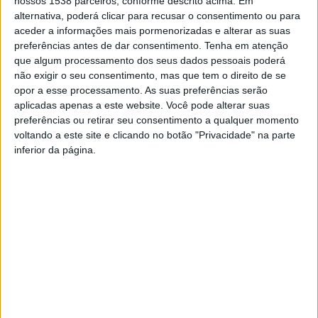
nossos 1538 parceiros, conforme descrito acima. Em
atualmente, perigo de vida, segundo a informação
alternativa, poderá clicar para recusar o consentimento ou para
adiantada pela PJ.
aceder a informações mais pormenorizadas e alterar as suas
preferências antes de dar consentimento.
Tenha em atenção
que algum processamento dos seus dados pessoais poderá
não exigir o seu consentimento, mas que tem o direito de se
opor a esse processamento. As suas preferências serão
aplicadas apenas a este website. Você pode alterar suas
preferências ou retirar seu consentimento a qualquer momento
voltando a este site e clicando no botão "Privacidade" na parte
inferior da página.
PJ de Braga detém suspeito
Detido Suspeito de Homicídio
de incendiar carro da ex-
de Jovem à Porta de Bar
namorada em Amares
Académico em Braga