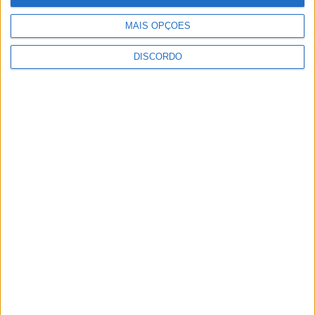
MAIS OPÇÕES
DISCORDO
Vila de Rossas em Vieira do Minho celebrou 25 anos