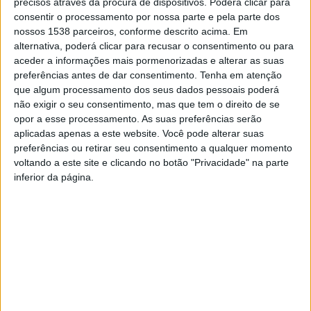
precisos através da procura de dispositivos. Poderá clicar para
consentir o processamento por nossa parte e pela parte dos
nossos 1538 parceiros, conforme descrito acima. Em
alternativa, poderá clicar para recusar o consentimento ou para
aceder a informações mais pormenorizadas e alterar as suas
preferências antes de dar consentimento.
Tenha em atenção
que algum processamento dos seus dados pessoais poderá
não exigir o seu consentimento, mas que tem o direito de se
opor a esse processamento. As suas preferências serão
aplicadas apenas a este website. Você pode alterar suas
A via, que liga Braga a Viana do Castelo, foi cortada ao
preferências ou retirar seu consentimento a qualquer momento
voltando a este site e clicando no botão "Privacidade" na parte
trânsito, sendo que no local estão os BVB, com 17
inferior da página.
elementos e a GNR.
In: DM/Nuno Cerqueira
Fotos:DR