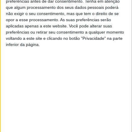
preferências antes de dar consentimento.
Tenha em atenção
CDS-PP
que algum processamento dos seus dados pessoais poderá
não exigir o seu consentimento, mas que tem o direito de se
opor a esse processamento. As suas preferências serão
aplicadas apenas a este website. Você pode alterar suas
preferências ou retirar seu consentimento a qualquer momento
voltando a este site e clicando no botão "Privacidade" na parte
inferior da página.
YouTube Video
VVUtRU85MzBBcHpOcU5BUnpKX0wyV1ZBLmNCa2l2ckl3RkxJ