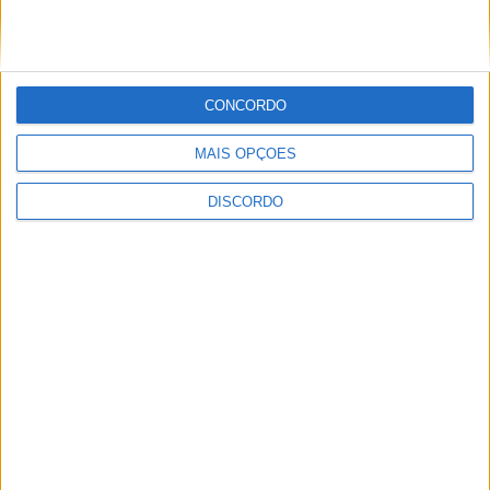
Vila Verde prepara-se para voltar a celebrar as suas raízes com
o regresso da Rota das Colheitas
CONCORDO
MAIS OPÇÕES
DISCORDO