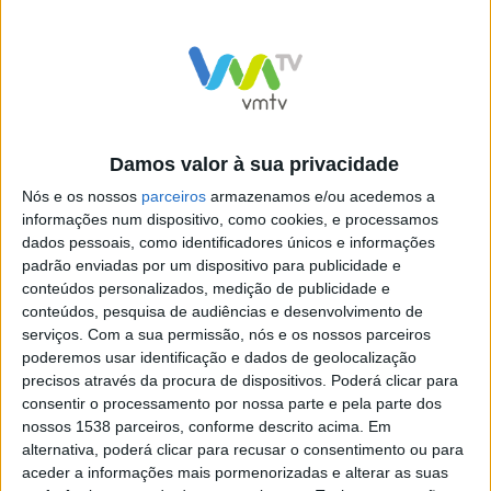
Legislativas 2022:
Legislativas 2022:
Manuel Monteiro
CDS defende
Damos valor à sua privacidade
entra em força na
ADSE para os
campanha do
bombeiros
Nós e os nossos
parceiros
armazenamos e/ou acedemos a
CDS-PP em Braga
voluntários
informações num dispositivo, como cookies, e processamos
dados pessoais, como identificadores únicos e informações
padrão enviadas por um dispositivo para publicidade e
conteúdos personalizados, medição de publicidade e
conteúdos, pesquisa de audiências e desenvolvimento de
serviços.
Com a sua permissão, nós e os nossos parceiros
poderemos usar identificação e dados de geolocalização
Eleições
precisos através da procura de dispositivos. Poderá clicar para
legislativas 2022:
consentir o processamento por nossa parte e pela parte dos
Vieirenses Neli
nossos 1538 parceiros, conforme descrito acima. Em
Pereira e Paulo
alternativa, poderá clicar para recusar o consentimento ou para
Miranda
aceder a informações mais pormenorizadas e alterar as suas
candidatos pelo