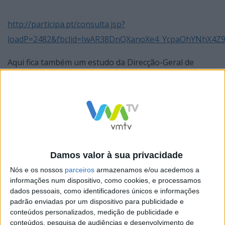
http://participa.pt/consulta.jsp?
loadP=2482&fbclid=IwAR38DnQXanoXe4_YcpaOhYNhX4
Aqui fica também um estudo da Direcção-Geral de
Saúde sobre a Exposição da População aos Campos
Eletromagnéticos:
“É considerado como possível que uma intensa
exposição aos CEMs nas habitações possa aumentar
Damos valor à sua privacidade
ligeiramente o risco de leucemia infantil, e que esta
Nós e os nossos
parceiros
armazenamos e/ou acedemos a
exposição nos locais de trabalho possa aumentar
informações num dispositivo, como cookies, e processamos
dados pessoais, como identificadores únicos e informações
ligeiramente os riscos de leucemia e tumores cerebrais
padrão enviadas por um dispositivo para publicidade e
em adultos.”
conteúdos personalizados, medição de publicidade e
conteúdos, pesquisa de audiências e desenvolvimento de