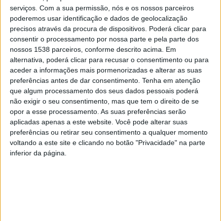
Link para o estudo:
serviços.
Com a sua permissão, nós e os nossos parceiros
poderemos usar identificação e dados de geolocalização
precisos através da procura de dispositivos. Poderá clicar para
consentir o processamento por nossa parte e pela parte dos
https://www.dgs.pt/documentos-e-
nossos 1538 parceiros, conforme descrito acima. Em
publicacoes/exposicao-da-populacao-aos-campos-
alternativa, poderá clicar para recusar o consentimento ou para
aceder a informações mais pormenorizadas e alterar as suas
electromagneticos.aspx
preferências antes de dar consentimento.
Tenha em atenção
que algum processamento dos seus dados pessoais poderá
Até ao momento só 16 pessoas participaram no estudo
não exigir o seu consentimento, mas que tem o direito de se
opor a esse processamento. As suas preferências serão
aplicadas apenas a este website. Você pode alterar suas
preferências ou retirar seu consentimento a qualquer momento
voltando a este site e clicando no botão "Privacidade" na parte
inferior da página.