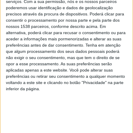
serviços.
Com a sua permissão, nós e os nossos parceiros
poderemos usar identificação e dados de geolocalização
da ampliação da sala de recobro para fazer face ao
precisos através da procura de dispositivos. Poderá clicar para
aumento recente do ritmo de vacinação”, destaca o
consentir o processamento por nossa parte e pela parte dos
autarca.
nossos 1538 parceiros, conforme descrito acima. Em
alternativa, poderá clicar para recusar o consentimento ou para
aceder a informações mais pormenorizadas e alterar as suas
Avelino Silva deixa ainda um apelo: “A pandemia ainda
preferências antes de dar consentimento.
Tenha em atenção
não acabou e a vacinação é talvez a nossa arma mais
que algum processamento dos seus dados pessoais poderá
poderosa. Por isso, o meu apelo, como Presidente de
não exigir o seu consentimento, mas que tem o direito de se
opor a esse processamento. As suas preferências serão
Câmara mas também como cidadão, é de que as
aplicadas apenas a este website. Você pode alterar suas
pessoas não faltem à vacinação e façam o
preferências ou retirar seu consentimento a qualquer momento
voltando a este site e clicando no botão "Privacidade" na parte
agendamento da mesma. Está demonstrado que a
inferior da página.
vacina salva vidas”.
O Presidente da Câmara Municipal da Póvoa de