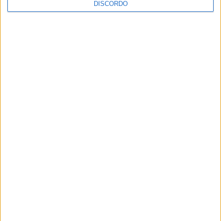
DISCORDO
Vila de Rossas em Vieira do Minho celebrou 25 anos