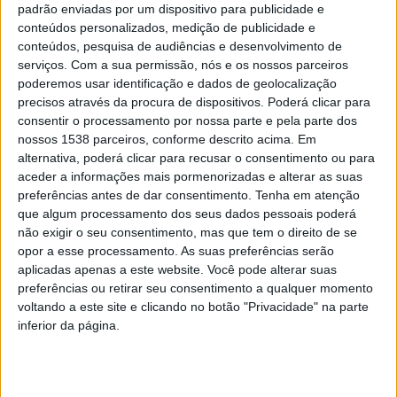
padrão enviadas por um dispositivo para publicidade e
“Hoje em dia a função de educar apresenta desafios
conteúdos personalizados, medição de publicidade e
diferentes e que estão em constante mutação, e a
conteúdos, pesquisa de audiências e desenvolvimento de
necessidade de obter ferramentas para resolver
serviços.
Com a sua permissão, nós e os nossos parceiros
poderemos usar identificação e dados de geolocalização
situações relacionadas com comportamentos faz com
precisos através da procura de dispositivos. Poderá clicar para
que estas ações tenham um número crescente de
consentir o processamento por nossa parte e pela parte dos
nossos 1538 parceiros, conforme descrito acima. Em
participantes. O interesse é salutar, pois além das
alternativa, poderá clicar para recusar o consentimento ou para
ferramentas, as sessões criam oportunidades para a
aceder a informações mais pormenorizadas e alterar as suas
preferências antes de dar consentimento.
Tenha em atenção
partilha de histórias e angústias e ajudam a encontrar
que algum processamento dos seus dados pessoais poderá
novas formas de educar, promovendo estratégias
não exigir o seu consentimento, mas que tem o direito de se
parentais que se enquadrem numa lógica
opor a esse processamento. As suas preferências serão
aplicadas apenas a este website. Você pode alterar suas
de
parentalidade positiva
.
preferências ou retirar seu consentimento a qualquer momento
voltando a este site e clicando no botão "Privacidade" na parte
inferior da página.
Esta iniciativa de continuidade integra-se nas atividades