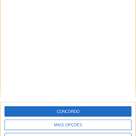
Festival da Juventude em Barcelos promete dois dias intensos
de animação
CONCORDO
MAIS OPÇÕES