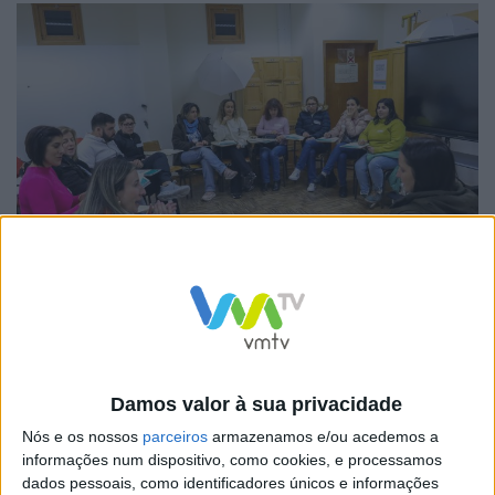
Destinada aos pais e/ou às mães de jovens entre os 11
e os 16 anos, conta com 15 participantes e decorre
na
Escola Básica do Ave
em Taíde, semanalmente, em
Damos valor à sua privacidade
período pós-laboral das 18h30 às 20h30m, até ao
Nós e os nossos
parceiros
armazenamos e/ou acedemos a
próximo mês de maio.
informações num dispositivo, como cookies, e processamos
dados pessoais, como identificadores únicos e informações