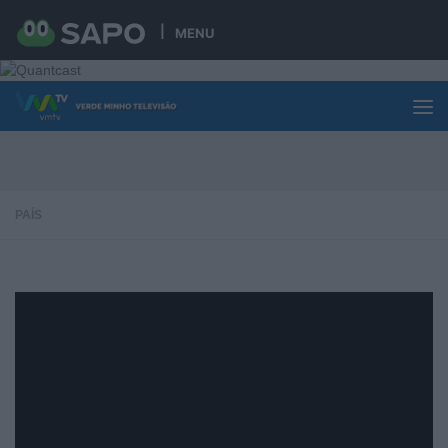
Skip to content
MENU
PAÍS
Máquina para limpar o plástico do
mar está finalmente a funcionar
3 OUTUBRO, 2019
Terminou o teste do sistema que promete limpar a