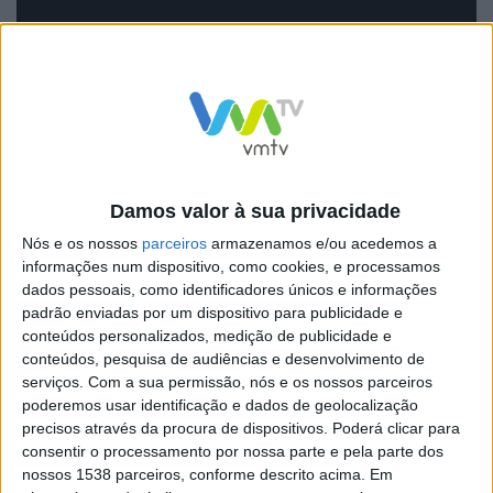
que se faz a tentativa de a limpar.
“Hoje, tenho muito orgulho de partilhar com
vocês que estamos a recolher plásticos”,
disse
Boyan Slat esta quarta-feira 2 de
Damos valor à sua privacidade
outubro
, numa conferência de imprensa em
Nós e os nossos
parceiros
armazenamos e/ou acedemos a
Roterdão.
informações num dispositivo, como cookies, e processamos
dados pessoais, como identificadores únicos e informações
padrão enviadas por um dispositivo para publicidade e
A máquina foi capaz de capturar e reter detritos que
conteúdos personalizados, medição de publicidade e
variam em tamanho, desde enormes equipamentos de
conteúdos, pesquisa de audiências e desenvolvimento de
pesca abandonados, conhecidos como “redes
serviços.
Com a sua permissão, nós e os nossos parceiros
poderemos usar identificação e dados de geolocalização
fantasmas”, até pequenos microplásticos de até 1
precisos através da procura de dispositivos. Poderá clicar para
milímetro.
consentir o processamento por nossa parte e pela parte dos
nossos 1538 parceiros, conforme descrito acima. Em