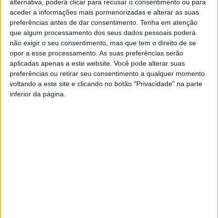
MANCHA DE PLÁSTICO
alternativa, poderá clicar para recusar o consentimento ou para
aceder a informações mais pormenorizadas e alterar as suas
EQUIVALENTE A TRÊS
preferências antes de dar consentimento.
Tenha em atenção
que algum processamento dos seus dados pessoais poderá
FRANÇAS
não exigir o seu consentimento, mas que tem o direito de se
opor a esse processamento. As suas preferências serão
Não se trata de uma ilha ou de uma massa única, mas
aplicadas apenas a este website. Você pode alterar suas
preferências ou retirar seu consentimento a qualquer momento
sim de uma vasta área com grandes quantidades de
voltando a este site e clicando no botão "Privacidade" na parte
plástico, com detritos que vão dos pequenos bocados a
inferior da página.
elementos maiores, como redes de pesca abandonadas,
que representam 46% do total, segundo o estudo
publicado a 22 de Março no boletim
Scientific
Reports
, da revista científica Nature.
A quantidade de plástico encontrada nesta área está “a
aumentar exponencialmente”, de acordo com o