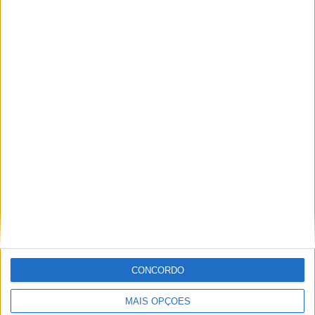
10 formas de reutilizar e
Saco de papel ou de
reciclar sacos de plástico
plástico?
Formas de limpar toda a
casa em minutos
YouTube Video
VVUtRU85MzBBcHpOcU5BUnpKX0wyV1ZBLmNCa2l2ckl3RkxJ
CONCORDO
MAIS OPÇÕES