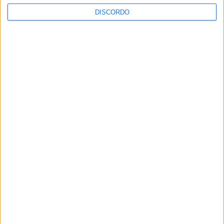
DISCORDO
A tradição voltou a ganhar vida em Barcelos com a 43ª Mostra
Internacional de Artesanato e Cerâmica