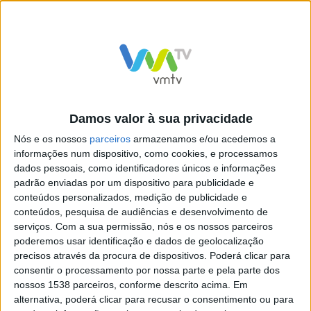
Foto via Marinha Portuguesa
Estes meios da Marinha Portuguesa, tendo partido do
Cais Doca Pesca no Funchal, na Região Autónoma da
Madeira (RAM), conduziram e suportaram a missão de
rendição da guarnição da Selvagem Grande, constituída
Damos valor à sua privacidade
por dois Policias Marítimos, dois Vigilantes da
Nós e os nossos
parceiros
armazenamos e/ou acedemos a
Conservação da Natureza (afectos ao Instituto das
informações num dispositivo, como cookies, e processamos
Florestas e Conservação da Natureza, IP-RAM) e um
dados pessoais, como identificadores únicos e informações
padrão enviadas por um dispositivo para publicidade e
elemento do Troço do Mar (parte do Grupo 4 do
conteúdos personalizados, medição de publicidade e
Quadro de Pessoal Militarizado da Marinha, com
conteúdos, pesquisa de audiências e desenvolvimento de
tarefas de apoio e suporte técnico especializado, com
serviços.
Com a sua permissão, nós e os nossos parceiros
poderemos usar identificação e dados de geolocalização
competências que podem ir, entre outros, aos sistemas
precisos através da procura de dispositivos. Poderá clicar para
eléctricos, à maquinaria, à manobra, à logística e ao
consentir o processamento por nossa parte e pela parte dos
nossos 1538 parceiros, conforme descrito acima. Em
combate anti-poluição).
alternativa, poderá clicar para recusar o consentimento ou para