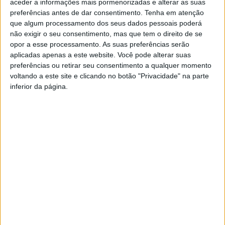
aceder a informações mais pormenorizadas e alterar as suas
Além da missão de rendição da guarnição, estes meios
preferências antes de dar consentimento.
Tenha em atenção
da Marinha Portuguesa executaram aqui a vigilância e
que algum processamento dos seus dados pessoais poderá
não exigir o seu consentimento, mas que tem o direito de se
patrulha daqueles espaços marítimos sob jurisdição
opor a esse processamento. As suas preferências serão
nacional, com especial foco sobre eventuais
aplicadas apenas a este website. Você pode alterar suas
preferências ou retirar seu consentimento a qualquer momento
embarcações envolvidas em possíveis práticas de pesca
voltando a este site e clicando no botão "Privacidade" na parte
ou de actividades de imigração ilegal, tráfico de seres
inferior da página.
humanos ou de estupefacientes.
Desde 21 de Agosto de 2016 que as Ilhas Selvagens são
ocupadas em permanência, a partir do Posto da
Selvagem Grande, além de Vigilantes da Conservação
da Natureza, por um efectivo da Polícia Marítima afecta
à Autoridade Marítima Nacional, sob tutela do