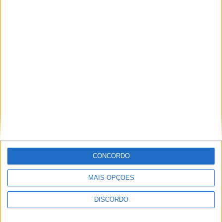
“Centauro” e “Príncipe” da
Marinha Portuguesa na Ilha
do Príncipe
YouTube Video
VVUtRU85MzBBcHpOcU5BUnpKX0wyV1ZBLmNCa2l2ckl3RkxJ
CONCORDO
MAIS OPÇÕES
DISCORDO