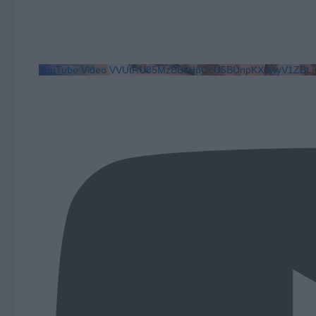
YouTube Video VVUtRU85MzBBcHpOcU5BUnpKX0wyV1ZBLm