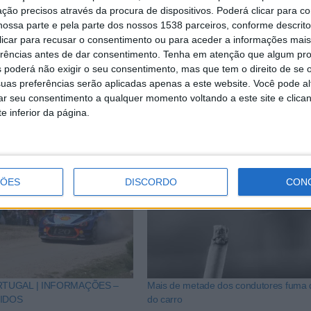
ção precisos através da procura de dispositivos. Poderá clicar para co
a de preços associada, faz com que a compra de
ossa parte e pela parte dos nossos 1538 parceiros, conforme descrit
Os consumidores agora tendem a comprar novos aparelhos a
 clicar para recusar o consentimento ou para aceder a informações ma
erências antes de dar consentimento.
Tenha em atenção que algum pr
s como os microondas estão a tornar-se parte de uma das 
 poderá não exigir o seu consentimento, mas que tem o direito de se 
o em todo o mundo”, refere um dos investigadores deste est
uas preferências serão aplicadas apenas a este website. Você pode al
rar seu consentimento a qualquer momento voltando a este site e clica
e inferior da página.
ÇÕES
DISCORDO
CON
RTUGAL | INFORMAÇÕES –
Mais de metade dos condutores fuma 
IDOS
do carro