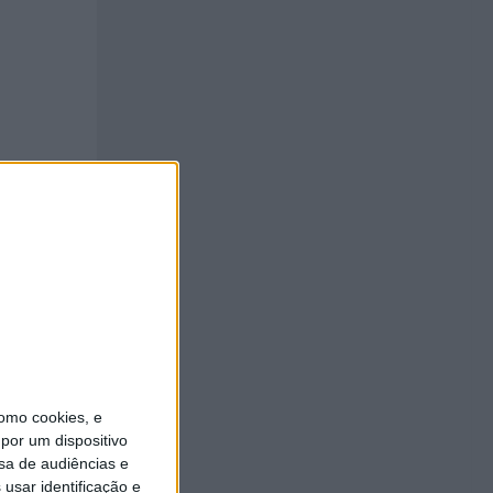
anos,
 que é
omo cookies, e
por um dispositivo
sa de audiências e
ício.
usar identificação e