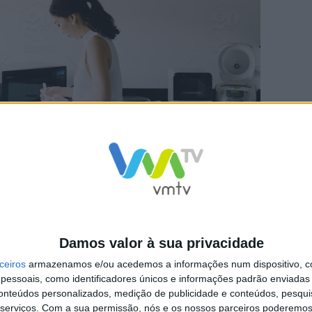
no ambiente é mesmo o consumo de eletricidade. Todos os 
 9,4 terawatts, o equivalente à quantidade de eletricidade
cas de gás natural.
Damos valor à sua privacidade
ceiros
armazenamos e/ou acedemos a informações num dispositivo, c
essoais, como identificadores únicos e informações padrão enviadas 
conteúdos personalizados, medição de publicidade e conteúdos, pesqui
este eletrodoméstico também se devem, e muito, ao desperd
serviços.
Com a sua permissão, nós e os nossos parceiros poderemos 