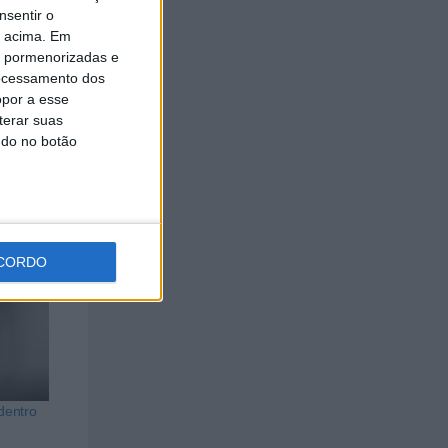
nsentir o
o acima. Em
ntes de
is pormenorizadas e
ocessamento dos
maiores
opor a esse
udo, em
terar suas
ndo no botão
CORDO
dentro