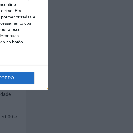
nsentir o
em
o acima. Em
is pormenorizadas e
ocessamento dos
opor a esse
terar suas
ndo no botão
spesa
namizem
CORDO
para a
idade
 5.000 e