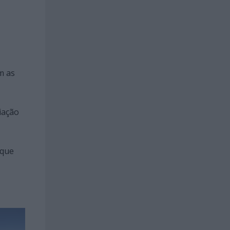
m as
iação
 que