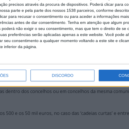
ção precisos através da procura de dispositivos. Poderá clicar para co
idos em cru há problemas de escoamento não só “por ser
ossa parte e pela parte dos nossos 1538 parceiros, conforme descrit
 clicar para recusar o consentimento ou para aceder a informações ma
m consumo”, explicou.
erências antes de dar consentimento.
Tenha em atenção que algum pr
 poderá não exigir o seu consentimento, mas que tem o direito de se 
agilizar os canais de comercialização dos produtos locais,
uas preferências serão aplicadas apenas a este website. Você pode al
rar seu consentimento a qualquer momento voltando a este site e clica
a vem estabelecer um apoio de 48 euros diários – 80% da de
e inferior da página.
ricultores até aos mercados locais ou pontos de entrega.
taria, a tutela alargou a abrangência das entidades que di
ÇÕES
DISCORDO
CON
 freguesia ou organização de produtores e concede apoios 
ras dentro dos concelhos ou em concelhos da mesma comun
os 500 e os 50 mil euros, no caso das ‘cadeias curtas’ e entre