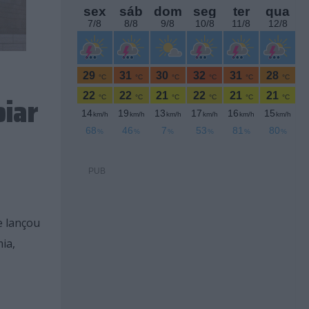
oiar
PUB
e lançou
ia,