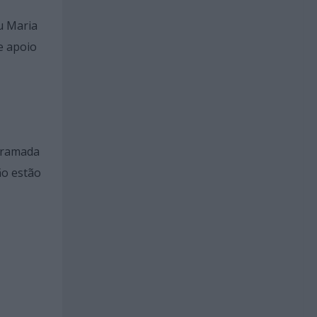
u Maria
e apoio
ogramada
ão estão