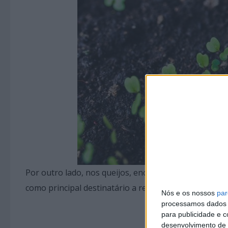
Por outro lado, nos queijos, enchidos e outras carn
como principal destinatário a restauração.
Nós e os nossos
par
processamos dados p
para publicidade e 
desenvolvimento de 