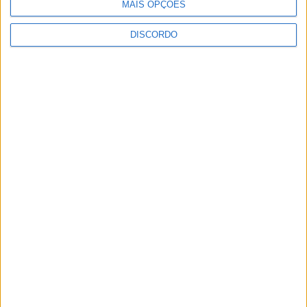
MAIS OPÇÕES
DISCORDO
Vila de Rossas em Vieira do Minho celebrou 25 anos