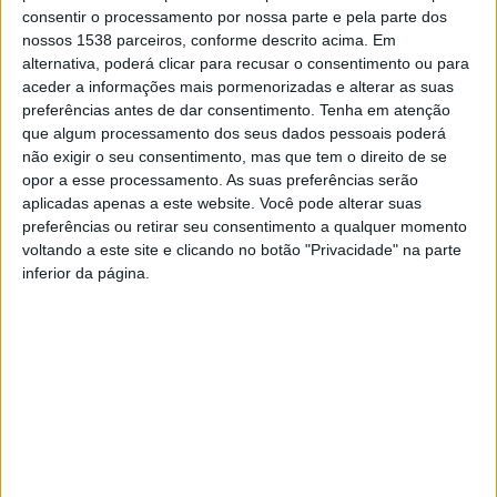
consentir o processamento por nossa parte e pela parte dos
n.º26/2004, de 2 de março, num ato de reconhecimento
nossos 1538 parceiros, conforme descrito acima. Em
da importância e capacidade das equipas e brigadas de
alternativa, poderá clicar para recusar o consentimento ou para
Sapadores Florestais.
aceder a informações mais pormenorizadas e alterar as suas
preferências antes de dar consentimento.
Tenha em atenção
que algum processamento dos seus dados pessoais poderá
não exigir o seu consentimento, mas que tem o direito de se
A comemoração do Dia Nacional do Sapador Florestal
opor a esse processamento. As suas preferências serão
em Mondim de Basto estendeu-se ao longo do dia com
aplicadas apenas a este website. Você pode alterar suas
preferências ou retirar seu consentimento a qualquer momento
uma jornada de salutar convívio.
voltando a este site e clicando no botão "Privacidade" na parte
inferior da página.