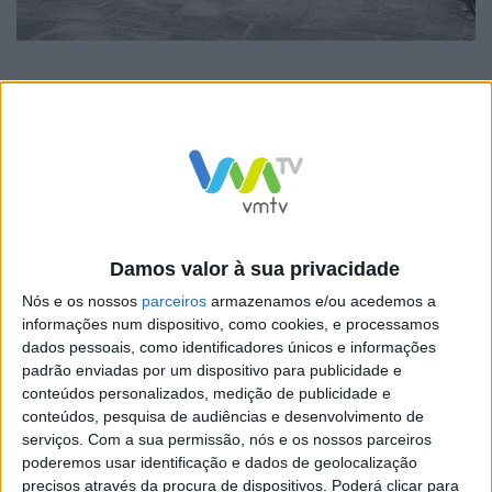
O Presidente da Câmara Municipal, Bruno Ferreira,
destacou a dedicação e empenho destes profissionais
nas ações de prevenção e proteção de defesa da
floresta, no combate aos incêndios rurais e enquanto
agentes de Proteção Civil, nas ações de proteção de
pessoas, bens e ambiente.
Damos valor à sua privacidade
Nós e os nossos
parceiros
armazenamos e/ou acedemos a
informações num dispositivo, como cookies, e processamos
dados pessoais, como identificadores únicos e informações
padrão enviadas por um dispositivo para publicidade e
conteúdos personalizados, medição de publicidade e
O Dia Nacional do Sapador Florestal foi instituído pela
conteúdos, pesquisa de audiências e desenvolvimento de
serviços.
Com a sua permissão, nós e os nossos parceiros
Assembleia da República a 22 de fevereiro de 2004 e
poderemos usar identificação e dados de geolocalização
publicado na Resolução da Assembleia da República
precisos através da procura de dispositivos. Poderá clicar para