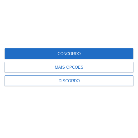
CONCORDO
MAIS OPÇÕES
Festival da Juventude em Barcelos promete dois dias intensos
DISCORDO
de animação