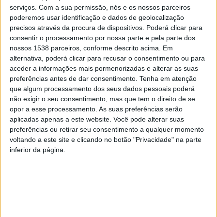
Papa surpreendeu, ontem os fiéis, ao aparecer na
serviços.
Com a sua permissão, nós e os nossos parceiros
varanda da Basílica de São Pedro para a bênção “Urbi
poderemos usar identificação e dados de geolocalização
precisos através da procura de dispositivos. Poderá clicar para
et Orbi”
consentir o processamento por nossa parte e pela parte dos
nossos 1538 parceiros, conforme descrito acima. Em
Ontem, domingo, o Pontífice apareceu na sacada da
alternativa, poderá clicar para recusar o consentimento ou para
Basílica de São Pedro para a mensagem de Páscoa Urbi
aceder a informações mais pormenorizadas e alterar as suas
preferências antes de dar consentimento.
Tenha em atenção
et Orbi, deixando sua última mensagem para a Igreja e
que algum processamento dos seus dados pessoais poderá
o mundo.
não exigir o seu consentimento, mas que tem o direito de se
opor a esse processamento. As suas preferências serão
aplicadas apenas a este website. Você pode alterar suas
preferências ou retirar seu consentimento a qualquer momento
A notícia da morte do Papa surge um dia depois
voltando a este site e clicando no botão "Privacidade" na parte
do
Sumo Pontífice
ter
surpreendido os fiéis
ao
inferior da página.
aparecer na varanda da Basílica de São Pedro
, no
Vaticano, para dar a tradicional bênção “Urbi et Orbi”.
Yara