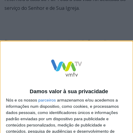
serviço do Senhor e de Sua Igreja.
Ele nos ensinou a viver os valores do Evangelho com
fidelidade, coragem e amor universal, especialmente em
favor dos mais pobres e marginalizados.
Com imensa gratidão por seu exemplo como
verdadeiro discípulo do Senhor Jesus, recomendamos a
alma do Papa Francisco ao infinito amor misericordioso
Damos valor à sua privacidade
do Deus Trino.”
Nós e os nossos
parceiros
armazenamos e/ou acedemos a
informações num dispositivo, como cookies, e processamos
dados pessoais, como identificadores únicos e informações
padrão enviadas por um dispositivo para publicidade e
conteúdos personalizados, medição de publicidade e
conteúdos, pesquisa de audiências e desenvolvimento de