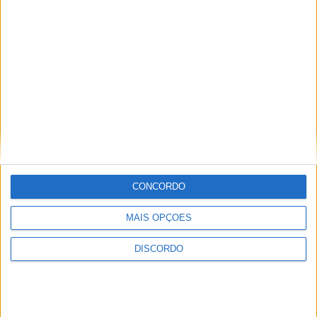
CONCORDO
MAIS OPÇÕES
DISCORDO
Vila Verde prepara-se para voltar a celebrar as suas raízes com
o regresso da Rota das Colheitas