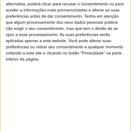
alternativa, poderá clicar para recusar o consentimento ou para
aceder a informações mais pormenorizadas e alterar as suas
preferências antes de dar consentimento.
Tenha em atenção
que algum processamento dos seus dados pessoais poderá
não exigir o seu consentimento, mas que tem o direito de se
opor a esse processamento. As suas preferências serão
aplicadas apenas a este website. Você pode alterar suas
Município e Ordem dos
II Fórum Intermunicipal para
preferências ou retirar seu consentimento a qualquer momento
Psicólogos reforçam
a Promoção da Saúde
voltando a este site e clicando no botão "Privacidade" na parte
cooperação estratégica
Mental | Saúde Mental na
inferior da página.
Infância e Adolescência:
desafios e soluções?
Esposende organiza 1.º
Encontro Municipal de Saúde
Mental