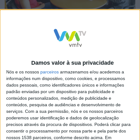
A organização e participação em eventos conjuntos e a
Damos valor à sua privacidade
avaliação de riscos psicossociais junto dos
Nós e os nossos
parceiros
armazenamos e/ou acedemos a
colaboradores são outros dos princípios estabelecidos
informações num dispositivo, como cookies, e processamos
dados pessoais, como identificadores únicos e informações
nesta parceria formalizada com a Ordem dos
padrão enviadas por um dispositivo para publicidade e
Psicólogos Portugueses, representada pelo Presidente
conteúdos personalizados, medição de publicidade e
conteúdos, pesquisa de audiências e desenvolvimento de
da Delegação Regional do Norte, Eduardo Carqueja, e
serviços.
Com a sua permissão, nós e os nossos parceiros
pela Vogal da Direção, Cristina Pereira.
poderemos usar identificação e dados de geolocalização
precisos através da procura de dispositivos. Poderá clicar para
consentir o processamento por nossa parte e pela parte dos
nossos 1538 parceiros, conforme descrito acima. Em