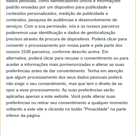
dados pessoais, como identificadores únicos e informações
padrão enviadas por um dispositivo para publicidade e
conteúdos personalizados, medição de publicidade e
conteúdos, pesquisa de audiências e desenvolvimento de
serviços.
Com a sua permissão, nós e os nossos parceiros
poderemos usar identificação e dados de geolocalização
Para o Presidente do Município de Amares, Manuel
precisos através da procura de dispositivos. Poderá clicar para
consentir o processamento por nossa parte e pela parte dos
Moreira, este é um momento muito importante para o
nossos 1538 parceiros, conforme descrito acima. Em
desenvolvimento do concelho.
“Esta é uma obra pela
alternativa, poderá clicar para recusar o consentimento ou para
qual lutámos muito. O Mosteiro de Santa Maria de
aceder a informações mais pormenorizadas e alterar as suas
preferências antes de dar consentimento.
Tenha em atenção
Bouro integra o roteiro dos principais pontos de
que algum processamento dos seus dados pessoais poderá
interesse religioso e histórico-cultural do nosso
não exigir o seu consentimento, mas que tem o direito de se
opor a esse processamento. As suas preferências serão
concelho.Vamos avançar para a abertura deste
aplicadas apenas a este website. Você pode alterar suas
concurso e para uma obra que trará mais dinâmica,
preferências ou retirar seu consentimento a qualquer momento
voltando a este site e clicando no botão "Privacidade" na parte
mais turismo e mais postos de trabalho. É um espaço
inferior da página.
riquíssimo e de uma beleza enorme que nos conta
muitas histórias, mas que necessitava de intervenção.