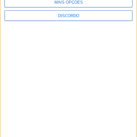
MAIS OPÇÕES
DISCORDO
Festival da Juventude em Barcelos promete dois dias intensos
de animação