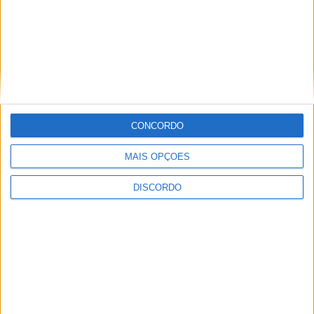
CONCORDO
MAIS OPÇÕES
DISCORDO
Festival da Juventude em Barcelos promete dois dias intensos
de animação