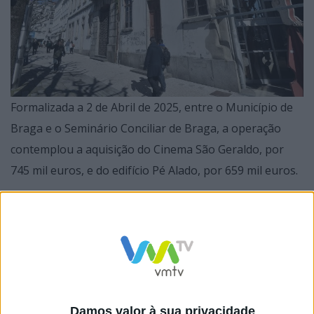
Formalizada a 2 de Abril de 2025, entre o Município de
Braga e o Seminário Conciliar de Braga, a operação
contemplou a aquisição do Cinema São Geraldo, por
745 mil euros, e do edifício Pé Alado, por 659 mil euros.
A intervenção prevista para o Cinema São Geraldo
representa um investimento decisivo na afirmação de
Braga enquanto Cidade Criativa da UNESCO na área
Damos valor à sua privacidade
das Media Arts. A reconversão deste edifício icónico