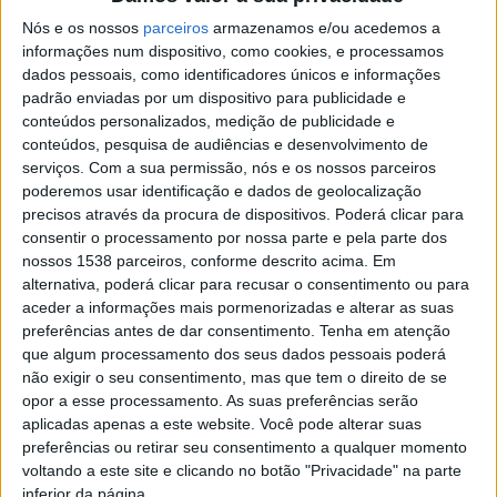
Nós e os nossos
parceiros
armazenamos e/ou acedemos a
permitirá a criação de um novo centro de artes digitais
informações num dispositivo, como cookies, e processamos
e multimédia, vocacionado para a experimentação
dados pessoais, como identificadores únicos e informações
artística, formação e cruzamento disciplinar entre arte,
padrão enviadas por um dispositivo para publicidade e
conteúdos personalizados, medição de publicidade e
ciência e tecnologia.
conteúdos, pesquisa de audiências e desenvolvimento de
serviços.
Com a sua permissão, nós e os nossos parceiros
Já o edifício Pé Alado será alvo de uma reabilitação
poderemos usar identificação e dados de geolocalização
profunda com vista à instalação da nova sede da União
precisos através da procura de dispositivos. Poderá clicar para
consentir o processamento por nossa parte e pela parte dos
de Freguesias de Braga (São José de São Lázaro e São
nossos 1538 parceiros, conforme descrito acima. Em
João do Souto), permitindo melhores condições de
alternativa, poderá clicar para recusar o consentimento ou para
aceder a informações mais pormenorizadas e alterar as suas
trabalho para os serviços administrativos e um
preferências antes de dar consentimento.
Tenha em atenção
atendimento mais eficiente e acolhedor para os
que algum processamento dos seus dados pessoais poderá
não exigir o seu consentimento, mas que tem o direito de se
cidadãos.
opor a esse processamento. As suas preferências serão
aplicadas apenas a este website. Você pode alterar suas
preferências ou retirar seu consentimento a qualquer momento
voltando a este site e clicando no botão "Privacidade" na parte
inferior da página.