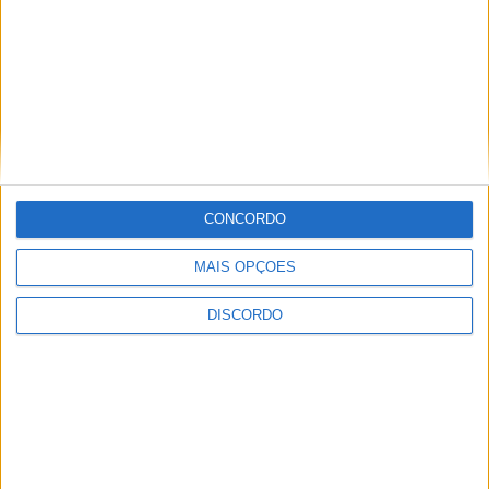
CONCORDO
MAIS OPÇÕES
DISCORDO
Festival da Juventude em Barcelos promete dois dias intensos
de animação