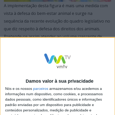
A implementação desta figura é mais uma medida com
vista à defesa do bem-estar animal e surge na
sequência da recente evolução do quadro legislativo no
que diz respeito à defesa dos direitos dos animais.
Pretende-se assim atender ao volume crescente de
pedidos recebidos no Município sobre este tema,
harmonizando as novas exigências da sociedade na
relação com os animais e agilizando a relação dos
cidadãos com os serviços municipais.
Damos valor à sua privacidade
Nós e os nossos
parceiros
armazenamos e/ou acedemos a
informações num dispositivo, como cookies, e processamos
A criação do provedor permitirá uma maior ligação
dados pessoais, como identificadores únicos e informações
entre a autarquia, os munícipes e as associações,
padrão enviadas por um dispositivo para publicidade e
conteúdos personalizados, medição de publicidade e
beneficiando a protecção do bem-estar animal. O