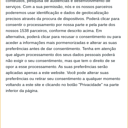
conteúdos, pesquisa de audiências e desenvolvimento de
Provedor do Animal será uma figura não executiva,
serviços.
Com a sua permissão, nós e os nossos parceiros
poderemos usar identificação e dados de geolocalização
mediadora, independente e defensora da causa pública,
precisos através da procura de dispositivos. Poderá clicar para
a quem cabe receber os munícipes, esclarecer a
consentir o processamento por nossa parte e pela parte dos
população das políticas animais existentes e das
nossos 1538 parceiros, conforme descrito acima. Em
alternativa, poderá clicar para recusar o consentimento ou para
responsabilidades de quem cuida e procurar fazer
aceder a informações mais pormenorizadas e alterar as suas
cumprir a legislação existente nesta matéria. Será
preferências antes de dar consentimento.
Tenha em atenção
que algum processamento dos seus dados pessoais poderá
designado pela Assembleia Municipal sob proposta da
não exigir o seu consentimento, mas que tem o direito de se
Câmara Municipal de Braga, exercendo funções por um
opor a esse processamento. As suas preferências serão
aplicadas apenas a este website. Você pode alterar suas
período de quatro anos.
preferências ou retirar seu consentimento a qualquer momento
voltando a este site e clicando no botão "Privacidade" na parte
Concurso de fotografia ´Braga Natural´
inferior da página.
Na mesma reunião do executivo será ainda analisada a