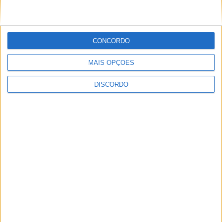
Festival da Juventude em Barcelos promete dois dias intensos
CONCORDO
de animação
MAIS OPÇÕES
DISCORDO