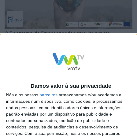
O Bootcamp de Empreendedorismo Imigrante
possibilita aos participantes a aquisição de ferramentas
de desenvolvimento de novas iniciativas de
empreendedorismo, definição de modelos de negócio,
traçando ações para a estruturação de um plano de
implementação. Apresenta-se como uma formação
Damos valor à sua privacidade
intensiva de 21 horas, dirigida a Nacionais de Países
Nós e os nossos
parceiros
armazenamos e/ou acedemos a
Terceiros, que estejam a residir em Braga, e que
informações num dispositivo, como cookies, e processamos
tenham uma ideia de negócio, sendo ainda requisito
dados pessoais, como identificadores únicos e informações
padrão enviadas por um dispositivo para publicidade e
conhecimentos de língua portuguesa ou inglesa.
conteúdos personalizados, medição de publicidade e
conteúdos, pesquisa de audiências e desenvolvimento de
serviços.
Com a sua permissão, nós e os nossos parceiros