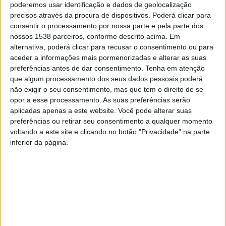
poderemos usar identificação e dados de geolocalização
precisos através da procura de dispositivos. Poderá clicar para
As vagas são limitadas e os interessados poderão
consentir o processamento por nossa parte e pela parte dos
nossos 1538 parceiros, conforme descrito acima. Em
inscrever-se até dia 4 de Outubro em:
alternativa, poderá clicar para recusar o consentimento ou para
https://forms.gle/fkwZ4bqHskeiuPzJ9
aceder a informações mais pormenorizadas e alterar as suas
preferências antes de dar consentimento.
Tenha em atenção
Todas as informações em:
que algum processamento dos seus dados pessoais poderá
não exigir o seu consentimento, mas que tem o direito de se
bootcamp.cmbraga@gmail.com
opor a esse processamento. As suas preferências serão
aplicadas apenas a este website. Você pode alterar suas
preferências ou retirar seu consentimento a qualquer momento
voltando a este site e clicando no botão "Privacidade" na parte
inferior da página.
Esta iniciativa é co-financiada pelo Fundo para o Asilo, a
Migração e a Integração (FAMI) e promovido pelo Alto-
Comissariado para as Migrações (ACM, I.P.), entidade
delegada para a gestão do referido fundo e principal
agência pública responsável pelas políticas nacionais
de acolhimento e integração de imigrantes em