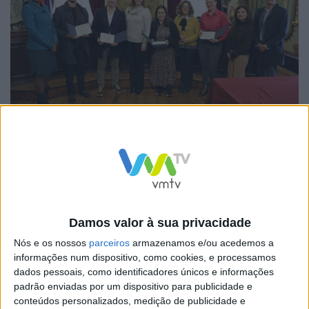
Este guia pretende promover o desenvolvimento de
boas práticas em empresas cujo nível de
implementação da igualdade e gestão da diversidade
seja menor, bem como apoiar a divulgação de
iniciativas que potenciem a diversidade em contexto
Damos valor à sua privacidade
laboral como diferenciação positiva.
Nós e os nossos
parceiros
armazenamos e/ou acedemos a
informações num dispositivo, como cookies, e processamos
dados pessoais, como identificadores únicos e informações
padrão enviadas por um dispositivo para publicidade e
conteúdos personalizados, medição de publicidade e