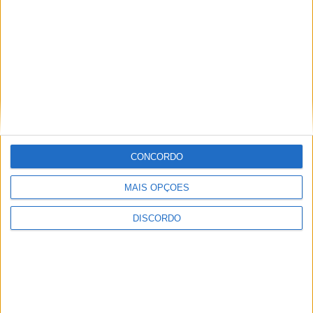
CONCORDO
MAIS OPÇÕES
DISCORDO
Vila de Rossas em Vieira do Minho celebrou 25 anos