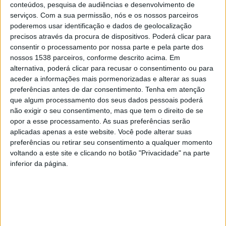
A vereadora da Inovação e Coesão Social esteve
conteúdos, pesquisa de audiências e desenvolvimento de
serviços.
Com a sua permissão, nós e os nossos parceiros
presente na sessão, que decorreu no Salão Nobre dos
poderemos usar identificação e dados de geolocalização
paços do Concelho, e destacou que as cidades estão a
precisos através da procura de dispositivos. Poderá clicar para
consentir o processamento por nossa parte e pela parte dos
evidenciar cada vez mais a interculturalidade. Carla
nossos 1538 parceiros, conforme descrito acima. Em
Sepúlveda enalteceu o trabalho das empresas nesta
alternativa, poderá clicar para recusar o consentimento ou para
aceder a informações mais pormenorizadas e alterar as suas
matéria que desempenharem “um papel fundamental”
preferências antes de dar consentimento.
Tenha em atenção
para a inclusão de cidadãos na sociedade.
que algum processamento dos seus dados pessoais poderá
não exigir o seu consentimento, mas que tem o direito de se
“Vemos a Cidade como um todo e faz todo o sentido
opor a esse processamento. As suas preferências serão
aplicadas apenas a este website. Você pode alterar suas
envolver a comunidade em projectos desta natureza. As
preferências ou retirar seu consentimento a qualquer momento
empresas são um grande impulsionador da Cidade e
voltando a este site e clicando no botão "Privacidade" na parte
parceiros essenciais para a Autarquia e o trabalho
inferior da página.
desenvolvido tem surtido resultados efectivos e
profícuos nesta matéria. Este projecto é o início daquilo
que queremos que seja a relação mais estreita entre a
vertente da integração e inclusão e o mundo