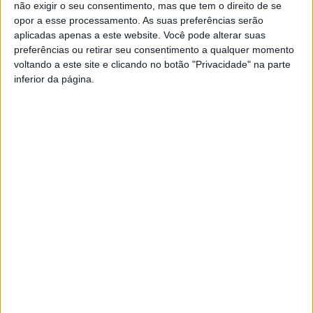
soluções a implementar para os agregados em lista de
não exigir o seu consentimento, mas que tem o direito de se
opor a esse processamento. As suas preferências serão
espera, centrada na BragaHabit, ao mesmo tempo que
aplicadas apenas a este website. Você pode alterar suas
também identificámos um universo mais abrangente de
preferências ou retirar seu consentimento a qualquer momento
beneficiários diretos”.
voltando a este site e clicando no botão "Privacidade" na parte
inferior da página.
A nova ELH prevê a reabilitação de frações
habitacionais e de outros equipamentos públicos, a
aquisição de terrenos e de frações habitacionais para
arrendamento, o arrendamento de frações
habitacionais para subarrendamento e a construção de
novos edifícios, até 2026, como soluções para dar
resposta às condições indignas identificadas pelo
Município de Braga, pela BragaHabit e outros
promotores.