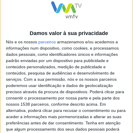
O vereador João Rodrigues, que tutela a área da
habitação, explica que a revisão da ELH se justifica por
diversos motivos, nomeadamente pela “necessidade de
Damos valor à sua privacidade
enquadrar toda a intervenção prevista na ELH no novo
Nós e os nossos
parceiros
armazenamos e/ou acedemos a
informações num dispositivo, como cookies, e processamos
quadro de referência previsto no Plano de Recuperação
dados pessoais, como identificadores únicos e informações
e Resiliência (PRR); a exigência de adequação do quadro
padrão enviadas por um dispositivo para publicidade e
das soluções propostas no âmbito da ELH ao
conteúdos personalizados, medição de publicidade e
conteúdos, pesquisa de audiências e desenvolvimento de
calendário de execução do PRR; e o aumento
serviços.
Com a sua permissão, nós e os nossos parceiros
significativo do número de famílias que sinalizaram
poderemos usar identificação e dados de geolocalização
precisos através da procura de dispositivos. Poderá clicar para
junto do Município e da BragaHabit necessidades de
consentir o processamento por nossa parte e pela parte dos
acesso a uma habitação condigna”.
nossos 1538 parceiros, conforme descrito acima. Em
alternativa, poderá clicar para recusar o consentimento ou para
João Rodrigues explica, ainda, que “surgiu também a
aceder a informações mais pormenorizadas e alterar as suas
preferências antes de dar consentimento.
Tenha em atenção
necessidade de melhorar a operacionalização das
que algum processamento dos seus dados pessoais poderá