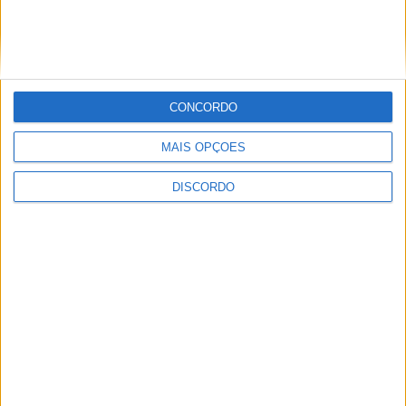
CONCORDO
MAIS OPÇÕES
DISCORDO
A tradição voltou a ganhar vida em Barcelos com a 43ª Mostra
Internacional de Artesanato e Cerâmica