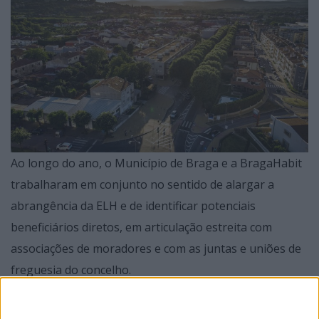
Ao longo do ano, o Município de Braga e a BragaHabit
trabalharam em conjunto no sentido de alargar a
abrangência da ELH e de identificar potenciais
beneficiários diretos, em articulação estreita com
associações de moradores e com as juntas e uniões de
freguesia do concelho.