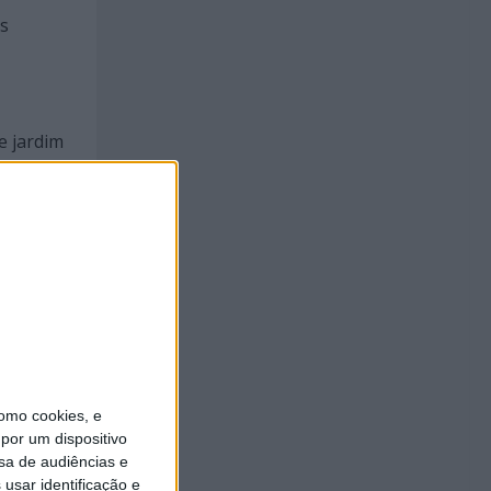
os
e jardim
lha
omo cookies, e
por um dispositivo
sa de audiências e
usar identificação e