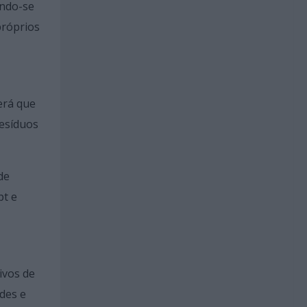
ando-se
próprios
erá que
resíduos
de
pt e
ivos de
des e