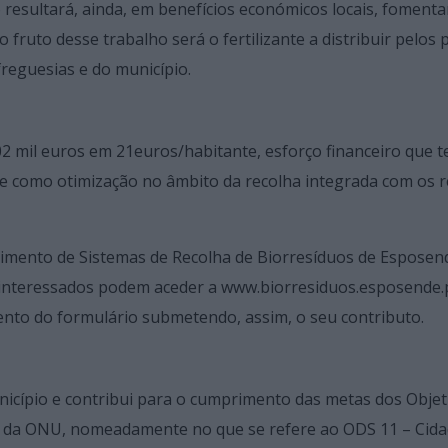
ão resultará, ainda, em benefícios económicos locais, foment
ruto desse trabalho será o fertilizante a distribuir pelos 
freguesias e do município.
2 mil euros em 21euros/habitante, esforço financeiro que t
 e como otimização no âmbito da recolha integrada com os 
vimento de Sistemas de Recolha de Biorresíduos de Esposen
s interessados podem aceder a www.biorresiduos.esposende.
mento do formulário submetendo, assim, o seu contributo.
nicípio e contribui para o cumprimento das metas dos Objet
 da ONU, nomeadamente no que se refere ao ODS 11 – Cida