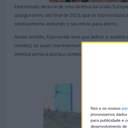
Este estudo decorre de uma diretiva da União Europ
assegurarem, até final de 2023, que os biorresíduos 
seletivamente, evitando o seu envio para aterro.
Neste sentido, Esposende teve que definir o modelo d
(verdes), os quais representam mais de 40% do tota
seletiva porta-a-porta e compostagem.
Nós e os nossos
par
processamos dados p
para publicidade e 
desenvolvimento de 