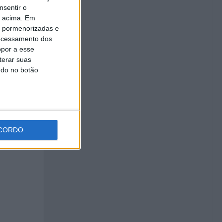
nsentir o
o acima. Em
is pormenorizadas e
ocessamento dos
opor a esse
terar suas
ndo no botão
CORDO