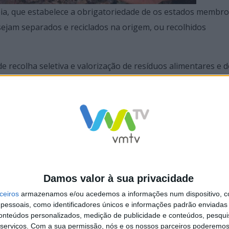
eia, que estabelece a obrigatoriedade de os estados membr
sejam separados e reciclados na origem, ou recolhidos
e recolha seletiva e valorização de resíduos alimentares e d
l dos resíduos gerados, tendo optado por um modelo de reco
Damos valor à sua privacidade
ceiros
armazenamos e/ou acedemos a informações num dispositivo, c
essoais, como identificadores únicos e informações padrão enviadas 
conteúdos personalizados, medição de publicidade e conteúdos, pesqui
serviços.
Com a sua permissão, nós e os nossos parceiros poderemos 