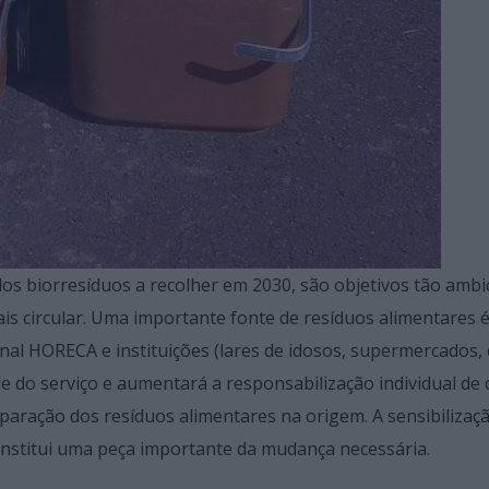
os biorresíduos a recolher em 2030, são objetivos tão ambi
s circular. Uma importante fonte de resíduos alimentares é
al HORECA e instituições (lares de idosos, supermercados, e
e do serviço e aumentará a responsabilização individual de
paração dos resíduos alimentares na origem. A sensibilizaç
onstitui uma peça importante da mudança necessária.