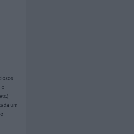
ciosos
 o
tc.),
 cada um
ão