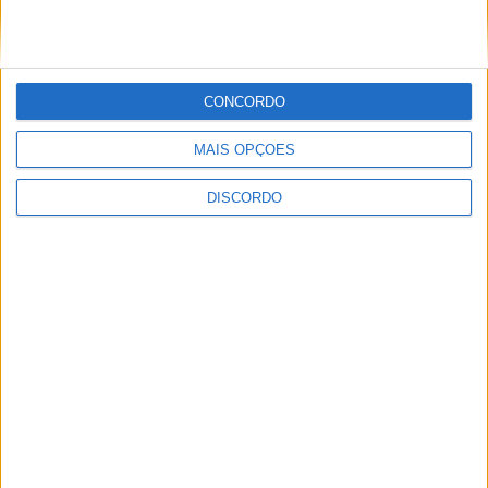
CONCORDO
Vila de Rossas em Vieira do Minho celebrou 25 anos
MAIS OPÇÕES
DISCORDO