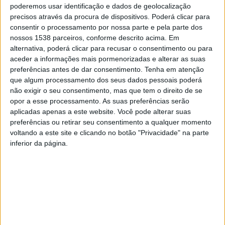
2023 foram atribuídos no total 62 250€, o que
poderemos usar identificação e dados de geolocalização
demonstra a importância que esta medida tem para os
precisos através da procura de dispositivos. Poderá clicar para
consentir o processamento por nossa parte e pela parte dos
jovens casais do concelho.”
nossos 1538 parceiros, conforme descrito acima. Em
alternativa, poderá clicar para recusar o consentimento ou para
aceder a informações mais pormenorizadas e alterar as suas
preferências antes de dar consentimento.
Tenha em atenção
que algum processamento dos seus dados pessoais poderá
não exigir o seu consentimento, mas que tem o direito de se
opor a esse processamento. As suas preferências serão
O aumento da natalidade e a fixação de jovens no
aplicadas apenas a este website. Você pode alterar suas
concelho são uma prioridade para o executivo
preferências ou retirar seu consentimento a qualquer momento
voltando a este site e clicando no botão "Privacidade" na parte
Mondinense que tem vindo a adotar medidas concretas
inferior da página.
para melhorar as condições de vida das famílias e
reforçar a proteção social na área do Município.
A Medida de Incentivo à Natalidade continua ativa e
recetiva a novas candidaturas e pretende contribuir