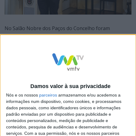
No Salão Nobre dos Paços do Concelho foram
recebidas 25 crianças, que reuniam os requisitos para
beneficiar do apoio de 750€ anuais que a autarquia
Mondinense está a entregar às crianças nascidas a
partir do dia 1 de janeiro de 2022, até perfazerem os 3
anos de vida.
Como explica o Presidente da Câmara Municipal, Bruno
Damos valor à sua privacidade
Ferreira, “esta corresponde à segunda entrega de
Nós e os nossos
parceiros
armazenamos e/ou acedemos a
apoios do corrente ano de 2023 e representa um
informações num dispositivo, como cookies, e processamos
dados pessoais, como identificadores únicos e informações
investimento de 26.250€ que vai beneficiar 25 famílias,
padrão enviadas por um dispositivo para publicidade e
ajudando a atenuar os custos associados à
conteúdos personalizados, medição de publicidade e
conteúdos, pesquisa de audiências e desenvolvimento de
parentalidade e ao desenvolvimento das crianças. Em
serviços.
Com a sua permissão, nós e os nossos parceiros