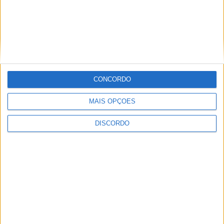
CONCORDO
MAIS OPÇÕES
Festival da Juventude em Barcelos promete dois dias intensos
DISCORDO
de animação