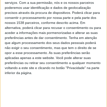
Presidente da Câmara Municipal de Terras de Bouro,
serviços.
Com a sua permissão, nós e os nossos parceiros
Manuel Tibo, do Eng. Pimenta Machado, vice-
poderemos usar identificação e dados de geolocalização
precisos através da procura de dispositivos. Poderá clicar para
Presidente da Agência Portuguesa do Ambiente, da
consentir o processamento por nossa parte e pela parte dos
Eng. Inês Andrade, Directora Regional da Apa e do Eng.
nossos 1538 parceiros, conforme descrito acima. Em
alternativa, poderá clicar para recusar o consentimento ou para
Jorge Dias, Chefe de Departamento do ICNF, a
aceder a informações mais pormenorizadas e alterar as suas
apresentação oficial​ do Projeto de Proteção e
preferências antes de dar consentimento.
Tenha em atenção
que algum processamento dos seus dados pessoais poderá
Valorização do rio Homem que foi depois alvo de uma
não exigir o seu consentimento, mas que tem o direito de se
visita aos locais intervencionados pelos responsáveis
opor a esse processamento. As suas preferências serão
das entidades envolvidas
aplicadas apenas a este website. Você pode alterar suas
preferências ou retirar seu consentimento a qualquer momento
voltando a este site e clicando no botão "Privacidade" na parte
inferior da página.