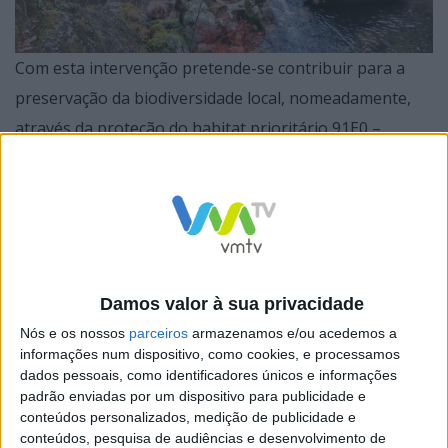
Com esta intervenção pretende-se contribuir para a
preservação da biodiversidade local, nomeadamente,
através da proteção do habitat prioritário 91E0 –
Amiais (Alnus glutinosa), bem como dos habitats da
lontra, do guarda-rios e do feto-real, assegurando as
boas práticas de atuação no corredor ecológico
ribeirinho.
Damos valor à sua privacidade
Nós e os nossos
parceiros
armazenamos e/ou acedemos a
informações num dispositivo, como cookies, e processamos
dados pessoais, como identificadores únicos e informações
Neste âmbito, decorreu no dia 27 de novembro, no
padrão enviadas por um dispositivo para publicidade e
conteúdos personalizados, medição de publicidade e
Salão Nobre dos Paços do Concelho, na presença do
conteúdos, pesquisa de audiências e desenvolvimento de