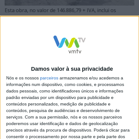
Esta obra, no valor de 146.886,79 + IVA, inclui os
trabalhos de alargamento da rua existente em terra,
execução de águas pluviais, colocação de guias e
pavimentação da via na sua extensão.
Damos valor à sua privacidade
De destacar que se trata de uma obra há muito
Nós e os nossos
parceiros
armazenamos e/ou acedemos a
desejada na freguesia de Santo Adrião, pois trata-se de
informações num dispositivo, como cookies, e processamos
dados pessoais, como identificadores únicos e informações
uma obra importante para o desenvolvimento da
padrão enviadas por um dispositivo para publicidade e
futura zona industrial, já estabelecida no PDM de
conteúdos personalizados, medição de publicidade e
Vizela.
conteúdos, pesquisa de audiências e desenvolvimento de
serviços.
Com a sua permissão, nós e os nossos parceiros
poderemos usar identificação e dados de geolocalização
O objetivo desta intervenção é assegurar a mobilidade
precisos através da procura de dispositivos. Poderá clicar para
e a segurança de quem circula naquela via,
consentir o processamento por nossa parte e pela parte dos