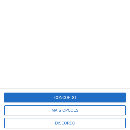
Vila de Rossas em Vieira do Minho celebrou 25 anos
CONCORDO
MAIS OPÇÕES
DISCORDO