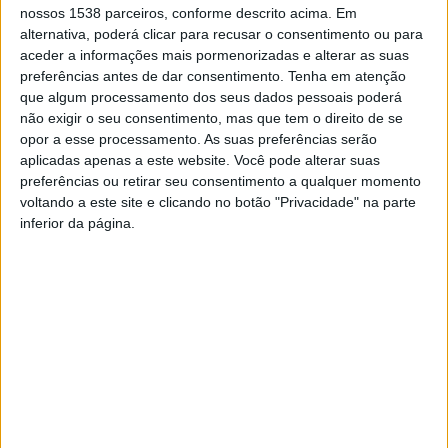
recuperando e melhorando as condições de
nossos 1538 parceiros, conforme descrito acima. Em
alternativa, poderá clicar para recusar o consentimento ou para
acessibilidade da via, contribuindo para o aumento da
aceder a informações mais pormenorizadas e alterar as suas
mobilidade na freguesia de Santo Adrião e efetuando a
preferências antes de dar consentimento.
Tenha em atenção
que algum processamento dos seus dados pessoais poderá
ligação entre a Rua de Britelo e a Rua de Pousada.
não exigir o seu consentimento, mas que tem o direito de se
opor a esse processamento. As suas preferências serão
aplicadas apenas a este website. Você pode alterar suas
preferências ou retirar seu consentimento a qualquer momento
voltando a este site e clicando no botão "Privacidade" na parte
inferior da página.
Construção da Ponte da
Município de Vizela reforça
Aliança altera o transito em
acessibilidades com plano de
Vizela
requalificação rodoviária