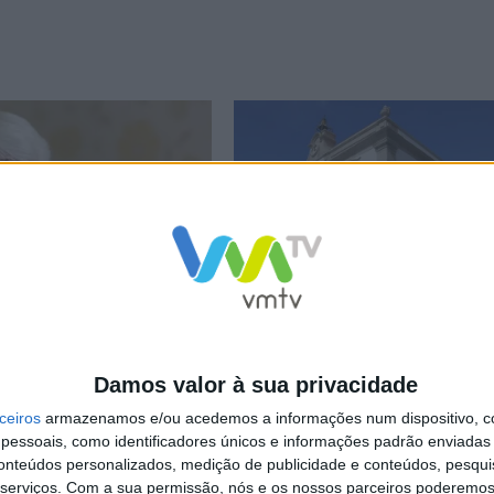
no Municipal para a Igualdade
Esposende aprova Plano Municipal pa
nação de Terras de Bouro
Igualdade e Não Discriminação
Damos valor à sua privacidade
ceiros
armazenamos e/ou acedemos a informações num dispositivo, c
NCa2l2ckl3RkxJ
essoais, como identificadores únicos e informações padrão enviadas 
conteúdos personalizados, medição de publicidade e conteúdos, pesqui
serviços.
Com a sua permissão, nós e os nossos parceiros poderemos 