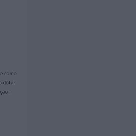
eve como
o dotar
ação –