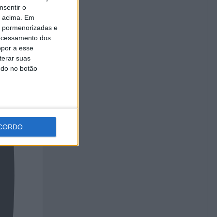
nsentir o
o acima. Em
is pormenorizadas e
ocessamento dos
opor a esse
terar suas
ndo no botão
CORDO