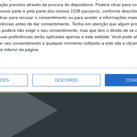
ção precisos através da procura de dispositivos. Poderá clicar para co
ossa parte e pela parte dos nossos 1538 parceiros, conforme descrit
 clicar para recusar o consentimento ou para aceder a informações ma
erências antes de dar consentimento.
Tenha em atenção que algum pr
 poderá não exigir o seu consentimento, mas que tem o direito de se 
uas preferências serão aplicadas apenas a este website. Você pode al
rar seu consentimento a qualquer momento voltando a este site e clica
e inferior da página.
ÇÕES
DISCORDO
CON