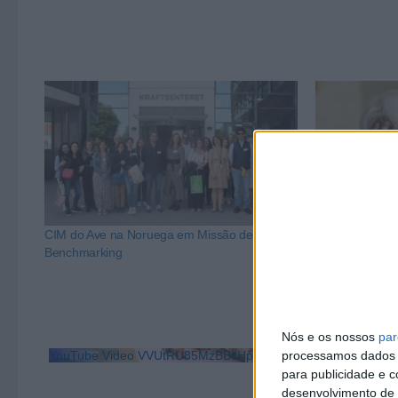
CIM do Ave na Noruega em Missão de
Aprovado o Pla
Benchmarking
e não Discrimi
Nós e os nossos
par
YouTube Video VVUtRU85MzBBcHpOcU5BUnpKX0wyV1ZBLm
processamos dados p
para publicidade e 
desenvolvimento de 