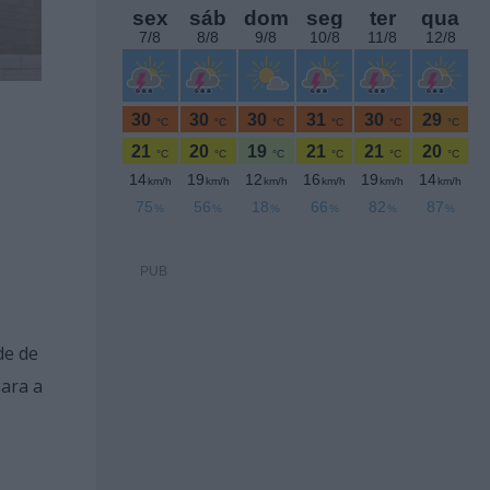
PUB
de de
para a