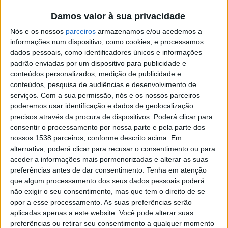
musical.
Damos valor à sua privacidade
No dia 12 de fevereiro (21h30), a Companhia de Teatro
Nós e os nossos
parceiros
armazenamos e/ou acedemos a
de Braga sobe ao palco com a peça
HAMLET,
de William
informações num dispositivo, como cookies, e processamos
dados pessoais, como identificadores únicos e informações
Shakespeare. A adaptação, encenação e dramaturgia é
padrão enviadas por um dispositivo para publicidade e
da responsabilidade de Alexej Schipenko que apresenta
conteúdos personalizados, medição de publicidade e
uma performance que discute a perceção dual da
conteúdos, pesquisa de audiências e desenvolvimento de
serviços.
Com a sua permissão, nós e os nossos parceiros
realidade moderna que nos apresenta o mundo entre a
poderemos usar identificação e dados de geolocalização
perspetiva virtual e real.
precisos através da procura de dispositivos. Poderá clicar para
consentir o processamento por nossa parte e pela parte dos
nossos 1538 parceiros, conforme descrito acima. Em
alternativa, poderá clicar para recusar o consentimento ou para
aceder a informações mais pormenorizadas e alterar as suas
preferências antes de dar consentimento.
Tenha em atenção
No mesmo dia, à tarde, realiza-se a
Festa da
que algum processamento dos seus dados pessoais poderá
Improvisação
, numa organização da Academia de
não exigir o seu consentimento, mas que tem o direito de se
opor a esse processamento. As suas preferências serão
Música José Atalaya. A
jam-session
e
free-style
terá
aplicadas apenas a este website. Você pode alterar suas
lugar na Sala Manoel Oliveira e conta com a
preferências ou retirar seu consentimento a qualquer momento