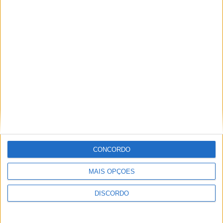
Vieira d'Alma inaugura com casa cheia e muita emoção em
Vieira do Minho
CONCORDO
MAIS OPÇÕES
DISCORDO