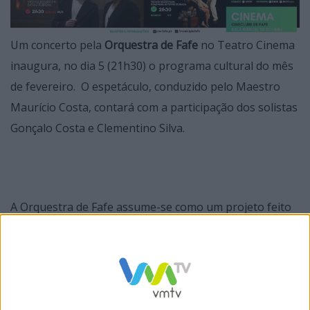
Um concerto pela
Orquestra de Fafe
no Teatro Cinema
inaugura, no dia 5 (21h30) o programa cultural do mês
de fevereiro. O espetáculo, conduzido pelo Maestro
Maurício Costa, contará com a participação dos solistas
Gonçalo Costa e Clementino Silva.
A Orquestra de Fafe assume-se como um projeto feito
por fafenses e para os fafenses, integrando músicos
oriundos do concelho e que procura o desenvolvimento
cultural e artístico da cidade, proporcionando a todos a
oportunidade de enriquecerem a sua experiência