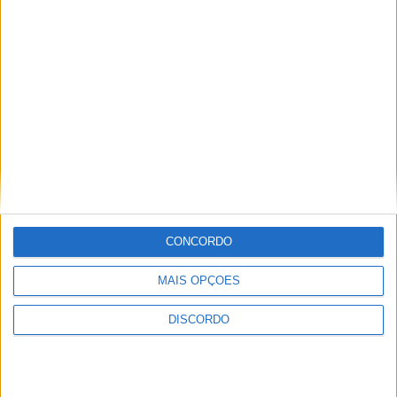
A tradição voltou a ganhar vida em Barcelos com a 43ª Mostra
Internacional de Artesanato e Cerâmica
CONCORDO
MAIS OPÇÕES
DISCORDO