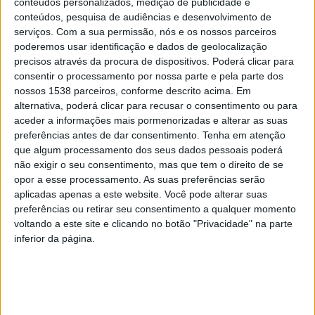
conteúdos personalizados, medição de publicidade e
Assim, através dos militares do Posto de Resgate com
conteúdos, pesquisa de audiências e desenvolvimento de
reforço do Núcleo Especial de Operações Subaquáticas
serviços.
Com a sua permissão, nós e os nossos parceiros
poderemos usar identificação e dados de geolocalização
(NEOS/UEPS) irá realizar uma busca subaquática, junto
precisos através da procura de dispositivos. Poderá clicar para
de zonas onde eventualmente alguém tenha tentado
consentir o processamento por nossa parte e pela parte dos
ocultar artefactos provenientes de ilícitos criminais,
nossos 1538 parceiros, conforme descrito acima. Em
alternativa, poderá clicar para recusar o consentimento ou para
bem como uma ação de sensibilização na barragem
aceder a informações mais pormenorizadas e alterar as suas
junto à Torre, visando recolher lixo imerso,
preferências antes de dar consentimento.
Tenha em atenção
que algum processamento dos seus dados pessoais poderá
proveniente da ação humana.
não exigir o seu consentimento, mas que tem o direito de se
opor a esse processamento. As suas preferências serão
aplicadas apenas a este website. Você pode alterar suas
preferências ou retirar seu consentimento a qualquer momento
voltando a este site e clicando no botão "Privacidade" na parte
O objetivo desta ação é meramente preventiva,
inferior da página.
garantindo igualmente a sensibilização ambiental.