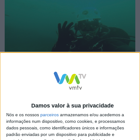
A Serra da Estrela possui um conjunto de barragens,
que são locais de elevada procura turística nacional e
internacional. No entanto, e face aos reduzidos níveis
de água das barragens e ventos fortes é possível
Damos valor à sua privacidade
visualizar detritos no fundo da Lagoa Comprida, tendo
Nós e os nossos
parceiros
armazenamos e/ou acedemos a
já sido encontrado diverso armamento, tendo sido dado
informações num dispositivo, como cookies, e processamos
conhecimento ao Ministério Publico.
dados pessoais, como identificadores únicos e informações
padrão enviadas por um dispositivo para publicidade e