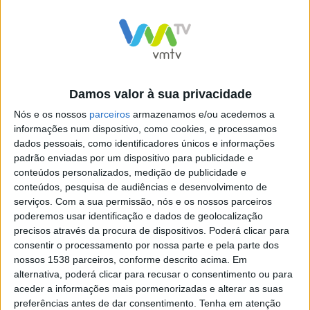
Desfile Opitcália
Damos valor à sua privacidade
Box Fashion – – Moda Vieira
FAR WEST – – Moda Vieira
Nós e os nossos
parceiros
armazenamos e/ou acedemos a
2016 Coleção Outono-
2016 Coleção Outono-
informações num dispositivo, como cookies, e processamos
Inverno
Inverno
dados pessoais, como identificadores únicos e informações
padrão enviadas por um dispositivo para publicidade e
conteúdos personalizados, medição de publicidade e
conteúdos, pesquisa de audiências e desenvolvimento de
serviços.
Com a sua permissão, nós e os nossos parceiros
poderemos usar identificação e dados de geolocalização
precisos através da procura de dispositivos. Poderá clicar para
Comércio local brilhou no
consentir o processamento por nossa parte e pela parte dos
Moda Vieira
nossos 1538 parceiros, conforme descrito acima. Em
alternativa, poderá clicar para recusar o consentimento ou para
aceder a informações mais pormenorizadas e alterar as suas
preferências antes de dar consentimento.
Tenha em atenção