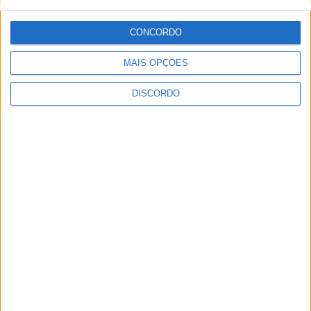
CONCORDO
MAIS OPÇÕES
DISCORDO
Vila Verde prepara-se para voltar a celebrar as suas raízes com
o regresso da Rota das Colheitas