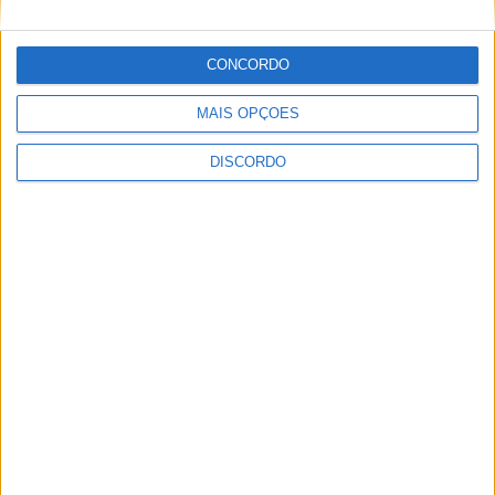
CONCORDO
Vieira d'Alma inaugura com casa cheia e muita emoção em
MAIS OPÇÕES
Vieira do Minho
DISCORDO