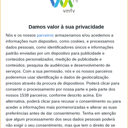
A post shared by VMTV (@vmtvpt)
Damos valor à sua privacidade
Identificar 3 pessoas nos comentários – quantas
Nós e os nossos
parceiros
armazenamos e/ou acedemos a
mais identificarem mais hipóteses têm de ganhar
informações num dispositivo, como cookies, e processamos
Seguir os instagrams @vieiradominho.tv
dados pessoais, como identificadores únicos e informações
padrão enviadas por um dispositivo para publicidade e
@vagosmetalfest e @amazingevents.pt
conteúdos personalizados, medição de publicidade e
Partilhar este post na tua história do instagram
conteúdos, pesquisa de audiências e desenvolvimento de
Seguir a página: facebook.com/vieiradominhotv
serviços.
Com a sua permissão, nós e os nossos parceiros
——————————-Regras
poderemos usar identificação e dados de geolocalização
precisos através da procura de dispositivos. Poderá clicar para
——————————
consentir o processamento por nossa parte e pela parte dos
Link disponível:
nossos 1538 parceiros, conforme descrito acima. Em
O vencedor será anunciado dia 29 de Julho.
alternativa, poderá clicar para recusar o consentimento ou para
Boa Sorte a todos!
aceder a informações mais pormenorizadas e alterar as suas
preferências antes de dar consentimento.
Tenha em atenção
Passatempo Instagram
que algum processamento dos seus dados pessoais poderá
não exigir o seu consentimento, mas que tem o direito de se