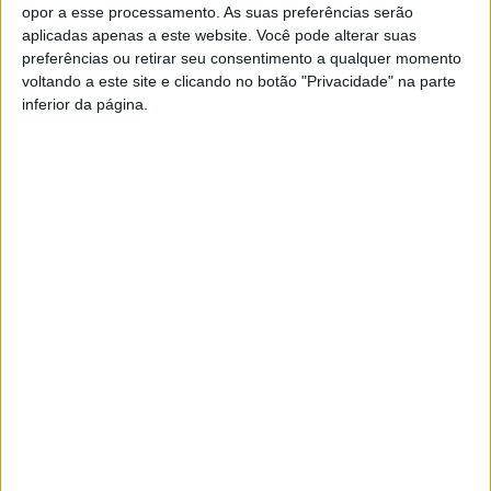
Regulamento
opor a esse processamento. As suas preferências serão
aplicadas apenas a este website. Você pode alterar suas
preferências ou retirar seu consentimento a qualquer momento
voltando a este site e clicando no botão "Privacidade" na parte
1 – O passatempo
inferior da página.
1.1 O Passatempo pretende sortear 1 bilhete.
1.2 O Passatempo decorre desde a publicação no
instagram até ao dia 29 de Julho às 18h00
1.3 Para participar, os utilizadores devem cumprir com
TODAS as regras descritas no passatempo.
Cada pessoa pode identificar 3 pessoas em vários
comentários para aumentar as chances de ganhar mas
não podem repetir nomes.
1.4 Os vencedores serão escolhidos por uma
plataforma de sorteio online.
2 – Quem pode participar: