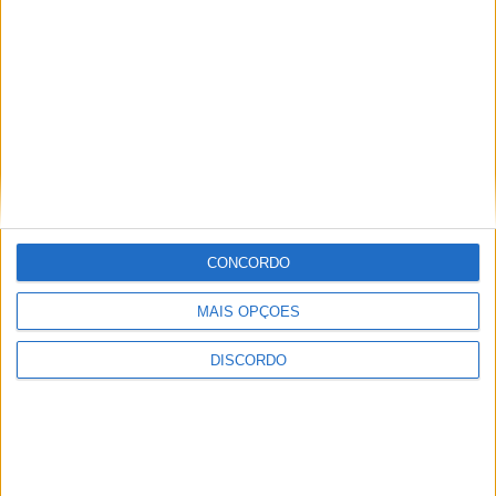
CONCORDO
MAIS OPÇÕES
DISCORDO
Vila de Rossas em Vieira do Minho celebrou 25 anos