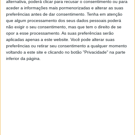
alternativa, poderá clicar para recusar o consentimento ou para
aceder a informações mais pormenorizadas e alterar as suas
preferências antes de dar consentimento.
Tenha em atenção
que algum processamento dos seus dados pessoais poderá
Passeio BTT Rota do
Prova de BTT Rota do
não exigir o seu consentimento, mas que tem o direito de se
Fumeiro junta mais de 680
Fumeiro 2025 leva 500
opor a esse processamento. As suas preferências serão
participantes na Serra da
atletas à Serra da Cabreira
aplicadas apenas a este website. Você pode alterar suas
Cabreira
preferências ou retirar seu consentimento a qualquer momento
voltando a este site e clicando no botão "Privacidade" na parte
inferior da página.
Câmara Municipal de Vieira
do Minho celebra protocolo
de desenvolvimento
desportivo com a associação
PedalarVieira