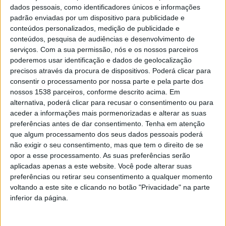
dados pessoais, como identificadores únicos e informações
padrão enviadas por um dispositivo para publicidade e
conteúdos personalizados, medição de publicidade e
conteúdos, pesquisa de audiências e desenvolvimento de
serviços.
Com a sua permissão, nós e os nossos parceiros
poderemos usar identificação e dados de geolocalização
precisos através da procura de dispositivos. Poderá clicar para
consentir o processamento por nossa parte e pela parte dos
nossos 1538 parceiros, conforme descrito acima. Em
alternativa, poderá clicar para recusar o consentimento ou para
aceder a informações mais pormenorizadas e alterar as suas
preferências antes de dar consentimento.
Tenha em atenção
que algum processamento dos seus dados pessoais poderá
não exigir o seu consentimento, mas que tem o direito de se
Na altura, o procurador disse que os suspeitos
opor a esse processamento. As suas preferências serão
planearam a morte com “muitos meses de
aplicadas apenas a este website. Você pode alterar suas
preferências ou retirar seu consentimento a qualquer momento
antecedência”, o que revelava “a sua personalidade
voltando a este site e clicando no botão "Privacidade" na parte
desviante”.
inferior da página.