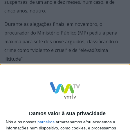
suspensas: de um ano e dez meses, num caso, e de
cinco anos, noutro.
Durante as alegações finais, em novembro, o
procurador do Ministério Público (MP) pediu a pena
máxima para sete dos nove arguidos, classificando o
crime como “violento e cruel” e de “elevadíssima
ilicitude”.
Damos valor à sua privacidade
Nós e os nossos
parceiros
armazenamos e/ou acedemos a
informações num dispositivo, como cookies, e processamos