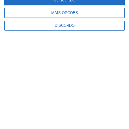
CONCORDO
MAIS OPÇÕES
DISCORDO
Festival da Juventude em Barcelos promete dois dias intensos
de animação