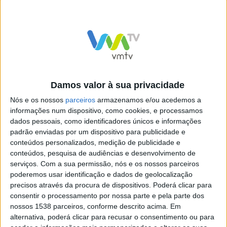
foi um dos membros do governo brtiânico que
concordaram, na quarta-feira, com as mudanças, que
devem entrar em vigor a partir deste sábado, às 4
horas, com um anúncio oficial previsto para esta
quinta-feira após as discussões finais e aprovação com
as administrações, escreve o
“The Guardian”
.
Damos valor à sua privacidade
Nós e os nossos
parceiros
armazenamos e/ou acedemos a
informações num dispositivo, como cookies, e processamos
dados pessoais, como identificadores únicos e informações
padrão enviadas por um dispositivo para publicidade e
conteúdos personalizados, medição de publicidade e
conteúdos, pesquisa de audiências e desenvolvimento de
serviços.
Com a sua permissão, nós e os nossos parceiros
poderemos usar identificação e dados de geolocalização
precisos através da procura de dispositivos. Poderá clicar para
consentir o processamento por nossa parte e pela parte dos
Governo aplica restrições à
Governo britânico alerta para
nossos 1538 parceiros, conforme descrito acima. Em
entrada em Portugal de
possíveis ataques terroristas
passageiros oriundos do
em Portugal
alternativa, poderá clicar para recusar o consentimento ou para
Reino Unido