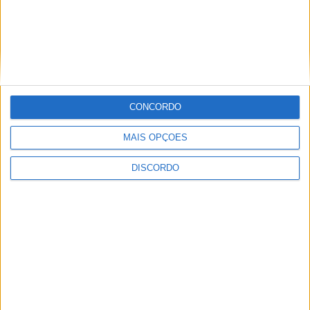
CONCORDO
Vila de Rossas em Vieira do Minho celebrou 25 anos
MAIS OPÇÕES
DISCORDO