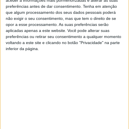
aceder a informações mais pormenorizadas e alterar as suas
preferências antes de dar consentimento.
Tenha em atenção
que algum processamento dos seus dados pessoais poderá
não exigir o seu consentimento, mas que tem o direito de se
opor a esse processamento. As suas preferências serão
aplicadas apenas a este website. Você pode alterar suas
preferências ou retirar seu consentimento a qualquer momento
Covid-19: Viagens entre
voltando a este site e clicando no botão "Privacidade" na parte
Portugal e Reino Unido
inferior da página.
devem ser retomadas “antes
do verão”
YouTube Video
VVUtRU85MzBBcHpOcU5BUnpKX0wyV1ZBLkR5TmFiVWVZZDhv