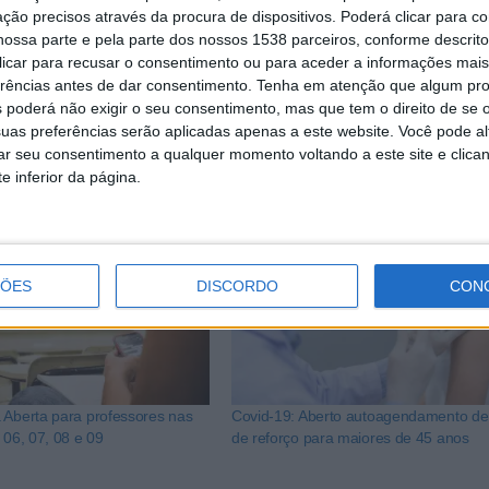
ção precisos através da procura de dispositivos. Poderá clicar para co
igénio serão utilizados principalmente para detetar surtos 
ossa parte e pela parte dos nossos 1538 parceiros, conforme descrit
 clicar para recusar o consentimento ou para aceder a informações ma
ão deverão ser encarados como testes de primeira linha.
erências antes de dar consentimento.
Tenha em atenção que algum pr
 poderá não exigir o seu consentimento, mas que tem o direito de se 
uas preferências serão aplicadas apenas a este website. Você pode al
rar seu consentimento a qualquer momento voltando a este site e clica
e inferior da página.
ÇÕES
DISCORDO
CON
 Aberta para professores nas
Covid-19: Aberto autoagendamento de
 06, 07, 08 e 09
de reforço para maiores de 45 anos