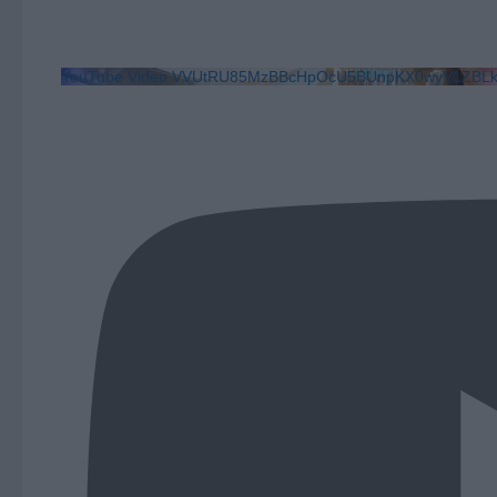
YouTube Video VVUtRU85MzBBcHpOcU5BUnpKX0wyV1ZB