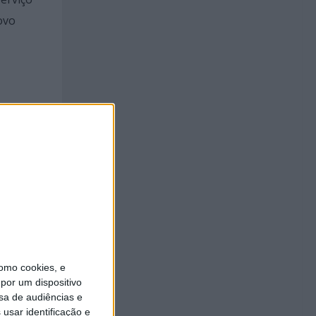
ovo
 várias
i
mana do
Saúde
erá
omo cookies, e
por um dispositivo
sa de audiências e
usar identificação e