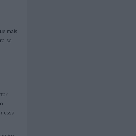
que mais
ra-se
rtar
do
r essa
erviço