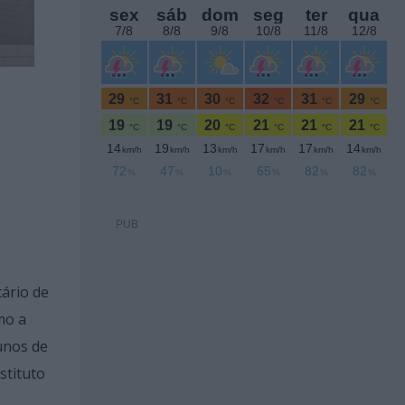
PUB
tário de
mo a
unos de
stituto