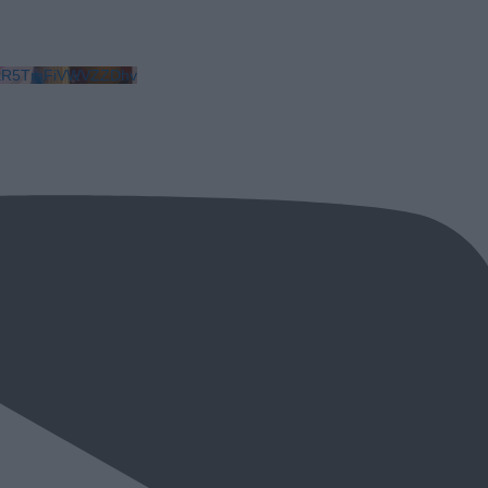
LkR5TmFiVWVZZDhv