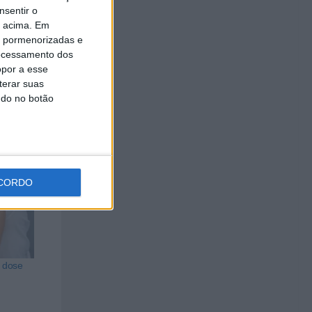
nsentir o
de
o acima. Em
is pormenorizadas e
ocessamento dos
opor a esse
terar suas
ndo no botão
CORDO
 dose