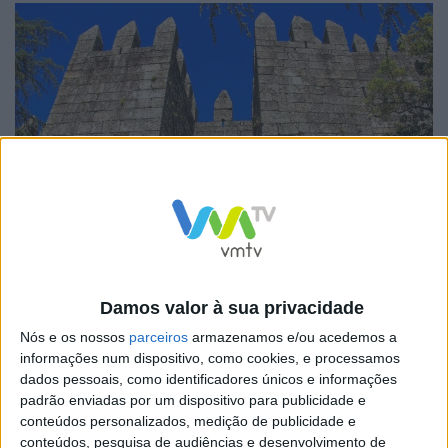
Para tal, a Câmara Municipal da Póvoa de Lanhoso vai
Damos valor à sua privacidade
disponibilizar três cenários, instalados no Castelo de
Nós e os nossos
parceiros
armazenamos e/ou acedemos a
Lanhoso, onde os casais devem tirar a sua fotografia
informações num dispositivo, como cookies, e processamos
dados pessoais, como identificadores únicos e informações
enquadrada, sempre que possível, com este
padrão enviadas por um dispositivo para publicidade e
monumento medieval. Cada pessoa poderá participar
conteúdos personalizados, medição de publicidade e
conteúdos, pesquisa de audiências e desenvolvimento de
com uma fotografia, tirada entre os dias 14 e 29 de