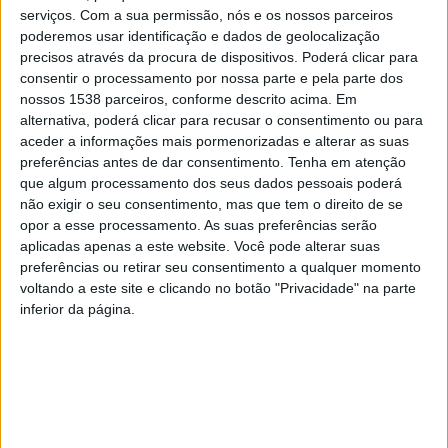
serviços.
Com a sua permissão, nós e os nossos parceiros
fevereiro de 2020.
poderemos usar identificação e dados de geolocalização
precisos através da procura de dispositivos. Poderá clicar para
Quem desejar participar, deve consultar as Normas
consentir o processamento por nossa parte e pela parte dos
nossos 1538 parceiros, conforme descrito acima. Em
deste passatempo no site do município da Póvoa de
alternativa, poderá clicar para recusar o consentimento ou para
Lanhoso (
www.povoadelanhoso.pt
).
aceder a informações mais pormenorizadas e alterar as suas
preferências antes de dar consentimento.
Tenha em atenção
que algum processamento dos seus dados pessoais poderá
não exigir o seu consentimento, mas que tem o direito de se
opor a esse processamento. As suas preferências serão
aplicadas apenas a este website. Você pode alterar suas
De entre outros aspetos relevantes, as Normas
preferências ou retirar seu consentimento a qualquer momento
determinam que a participação no passatempo é
voltando a este site e clicando no botão "Privacidade" na parte
gratuita e dirigida a qualquer pessoa com página ativa
inferior da página.
nas redes sociais
Instagram
ou
Facebook
.
O período de votação decorrerá entre o dia 14 de
fevereiro e o dia 7 de março de 2020. A eleição do
vencedor será aferida em função do número de Gostos