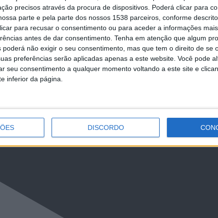
ção precisos através da procura de dispositivos. Poderá clicar para co
ossa parte e pela parte dos nossos 1538 parceiros, conforme descrit
 clicar para recusar o consentimento ou para aceder a informações ma
LkR5TmFiVWVZZDhv
erências antes de dar consentimento.
Tenha em atenção que algum pr
 poderá não exigir o seu consentimento, mas que tem o direito de se 
uas preferências serão aplicadas apenas a este website. Você pode al
rar seu consentimento a qualquer momento voltando a este site e clica
e inferior da página.
ÇÕES
DISCORDO
CON