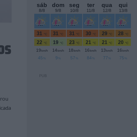
OS
PUB
orou
icada