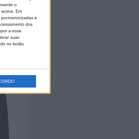
nsentir o
o acima. Em
is pormenorizadas e
ocessamento dos
opor a esse
terar suas
ndo no botão
CORDO