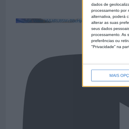
dados de geolocaliza
processamento por n
alternativa, poderá
YouTube Video VVUtRU85MzBBcHpOcU5BUnpKX0wyV1ZB
alterar as suas pref
seus dados pessoais
processamento. As s
preferências ou reti
"Privacidade" na part
MAIS OP