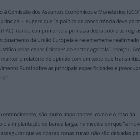
do à Comissão dos Assuntos Económicos e Monetários (ECON
rincipal – sugere que “a política de concorrência deve permi
 (PAC), dando cumprimento à primazia desta sobre as regra
uncionamento da União Europeia e recentemente reafirmado
stifica pelas especificidades do sector agrícola”, realçou. An
 manter o relatório de opinião com um texto que transmiti
vimento Rural sobre as principais especificidades e preocup
cia”.
eu entendimento, são muito importantes, como é o caso da
apoio à implantação de banda larga, na medida em que “a inov
 assegurar que as nossas zonas rurais não são deixadas par