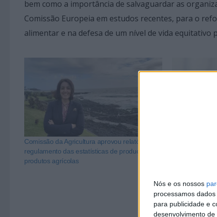
bem como a importância de salvaguardar as organiza
Comissão Europeia em estudos recentes, para o refo
alimentar e na defesa de um nível de vida equitativo 
Comissão da Agricultura aprovou relatório ao
Relatório de Is
regulamento das estatísticas de produção e
de Longo Prazo
produtos agrícolas
aprovado na Co
Nós e os nossos
par
processamos dados p
para publicidade e 
desenvolvimento de 