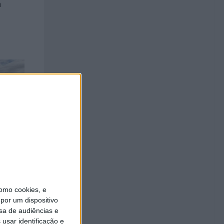
a
escas na
omo cookies, e
por um dispositivo
sa de audiências e
usar identificação e