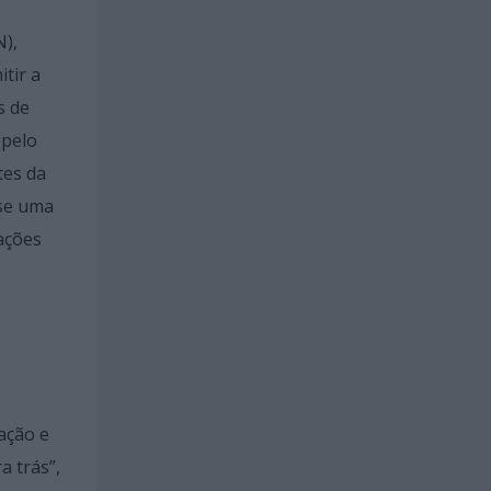
),
tir a
s de
 pelo
tes da
sse uma
ações
ação e
a trás”,