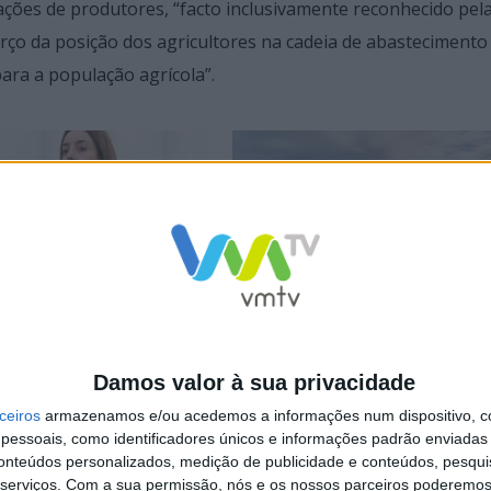
ções de produtores, “facto inclusivamente reconhecido pel
rço da posição dos agricultores na cadeia de abastecimento
para a população agrícola”.
abel Carvalhais sobre a “Visão
“Mais peixes no mar” Isabel Estrada
 para as Zonas Rurais”
Carvalhais propõe soluções para as p
missão de Agricultura
Europa
Damos valor à sua privacidade
ceiros
armazenamos e/ou acedemos a informações num dispositivo, c
essoais, como identificadores únicos e informações padrão enviadas 
conteúdos personalizados, medição de publicidade e conteúdos, pesqui
serviços.
Com a sua permissão, nós e os nossos parceiros poderemos 