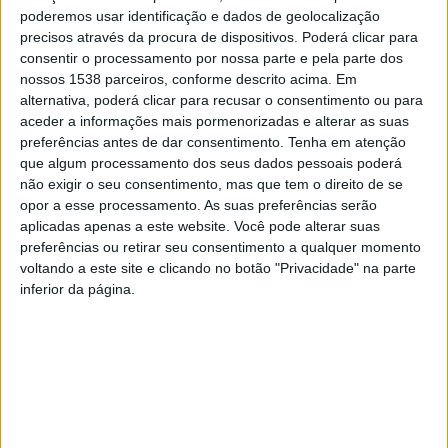
poderemos usar identificação e dados de geolocalização
precisos através da procura de dispositivos. Poderá clicar para
consentir o processamento por nossa parte e pela parte dos
nossos 1538 parceiros, conforme descrito acima. Em
alternativa, poderá clicar para recusar o consentimento ou para
Tem conduzido investigações sobre o sistema
aceder a informações mais pormenorizadas e alterar as suas
preferências antes de dar consentimento.
Tenha em atenção
prisional, a psicopatia, a psicologia forense e a
que algum processamento dos seus dados pessoais poderá
criminalidade adulta, nomeadamente agressores
não exigir o seu consentimento, mas que tem o direito de se
opor a esse processamento. As suas preferências serão
conjugais e sexuais. Publicou diversos livros, como “A
aplicadas apenas a este website. Você pode alterar suas
adaptação à prisão”, “Violência e vítimas de crimes” ou
preferências ou retirar seu consentimento a qualquer momento
“Manual de psicologia forense”, além de duas centenas
voltando a este site e clicando no botão "Privacidade" na parte
inferior da página.
de artigos científicos a nível nacional e internacional.
Curiosamente, Rui Abrunhosa Gonçalves começou a
carreira profissional em 1986 nos serviços prisionais,
como técnico educador na cadeia de Paços de Ferreira.
Em 1990 transitou para a vida académica na UMinho,