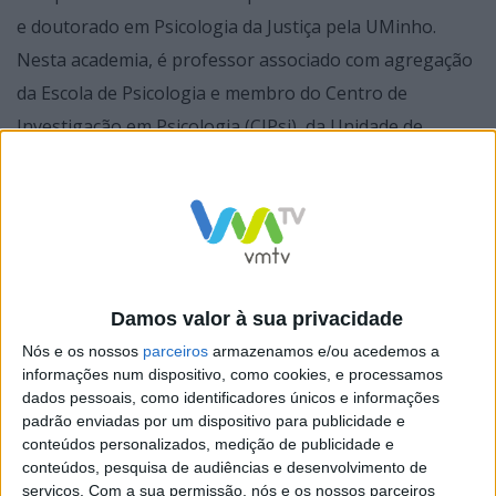
e doutorado em Psicologia da Justiça pela UMinho.
Nesta academia, é professor associado com agregação
da Escola de Psicologia e membro do Centro de
Investigação em Psicologia (CIPsi), da Unidade de
Consulta em Psicologia da Justiça e Comunitária e,
ainda, da Associação de Psicologia (APsi).
Damos valor à sua privacidade
Nós e os nossos
parceiros
armazenamos e/ou acedemos a
informações num dispositivo, como cookies, e processamos
dados pessoais, como identificadores únicos e informações
padrão enviadas por um dispositivo para publicidade e
conteúdos personalizados, medição de publicidade e
conteúdos, pesquisa de audiências e desenvolvimento de
serviços.
Com a sua permissão, nós e os nossos parceiros