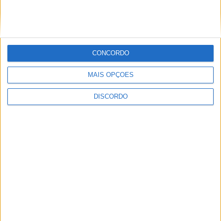
CONCORDO
Vila de Rossas em Vieira do Minho celebrou 25 anos
MAIS OPÇÕES
DISCORDO