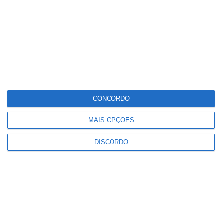
CONCORDO
MAIS OPÇÕES
DISCORDO
Festival da Juventude em Barcelos promete dois dias intensos
de animação