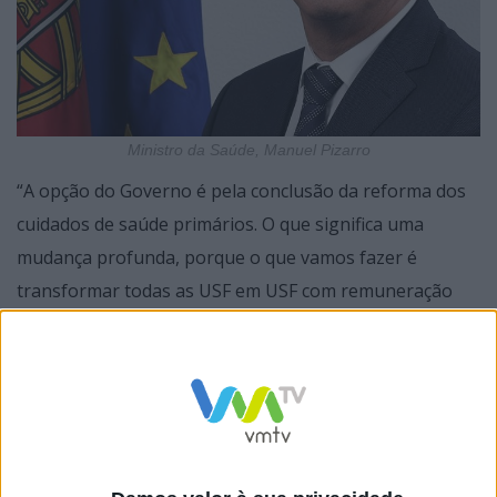
Ministro da Saúde, Manuel Pizarro
“A opção do Governo é pela conclusão da reforma dos
cuidados de saúde primários. O que significa uma
mudança profunda, porque o que vamos fazer é
transformar todas as USF em USF com remuneração
associada ao desempenho”, disse Manuel Pizarro à
agência Lusa.
Na prática, segundo o governante, com esta alteração