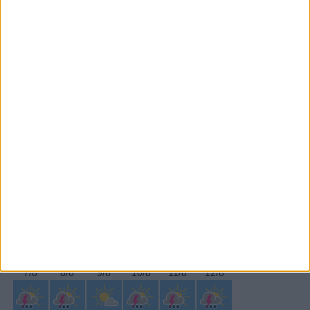
Subscrever
SEGUE-NOS:
PERIODICIDADE DIÁRIA
Quarta-feira,28 Junho , 2023