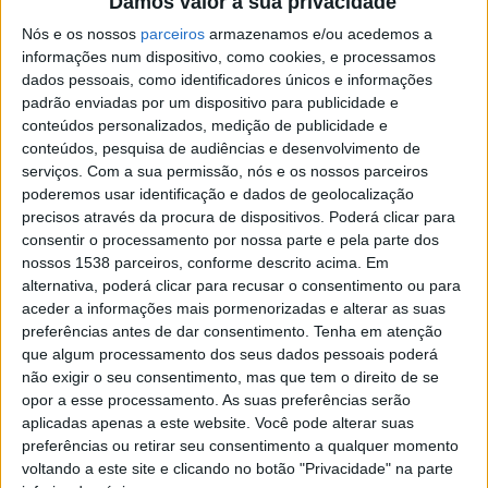
Damos valor à sua privacidade
que o Ministério quer concretizar até final desde ano,
Nós e os nossos
parceiros
armazenamos e/ou acedemos a
deixarão de existir USF modelos A e B, “porque todas
informações num dispositivo, como cookies, e processamos
dados pessoais, como identificadores únicos e informações
serão aquilo que são hoje as USF modelo B”.
padrão enviadas por um dispositivo para publicidade e
conteúdos personalizados, medição de publicidade e
“Isso significa que até final do ano – previsivelmente no
conteúdos, pesquisa de audiências e desenvolvimento de
quarto trimestre – as atuais 268 USF modelo A
serviços.
Com a sua permissão, nós e os nossos parceiros
poderemos usar identificação e dados de geolocalização
passarão a ter também a remuneração dos seus
precisos através da procura de dispositivos. Poderá clicar para
profissionais associada ao desempenho”, explicou o
consentir o processamento por nossa parte e pela parte dos
nossos 1538 parceiros, conforme descrito acima. Em
ministro, ao adiantar ainda que “acabam
alternativa, poderá clicar para recusar o consentimento ou para
completamente as quotas administrativas” para a
aceder a informações mais pormenorizadas e alterar as suas
transição entre modelos.
preferências antes de dar consentimento.
Tenha em atenção
que algum processamento dos seus dados pessoais poderá
não exigir o seu consentimento, mas que tem o direito de se
opor a esse processamento. As suas preferências serão
aplicadas apenas a este website. Você pode alterar suas
preferências ou retirar seu consentimento a qualquer momento
De acordo com Manuel Pizarro, uma das vantagens
voltando a este site e clicando no botão "Privacidade" na parte