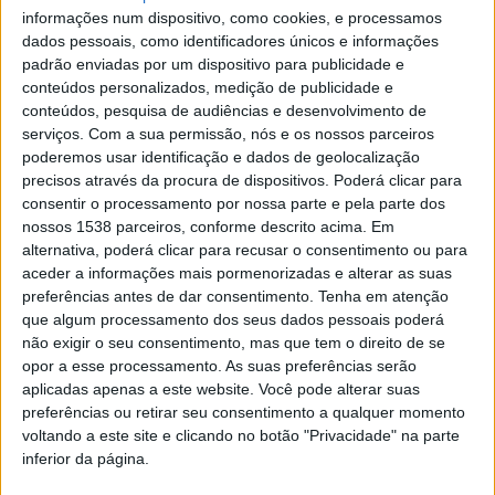
informações num dispositivo, como cookies, e processamos
O uso do fogo encontra-se associado a várias práticas
dados pessoais, como identificadores únicos e informações
padrão enviadas por um dispositivo para publicidade e
agrícolas e florestais. No entanto, são vários os casos
conteúdos personalizados, medição de publicidade e
em que estas actividades se descontrolam e originam
conteúdos, pesquisa de audiências e desenvolvimento de
serviços.
Com a sua permissão, nós e os nossos parceiros
grandes incêndios com graves consequências
poderemos usar identificação e dados de geolocalização
ecológicas e socioeconómicas. Urge promover uma
precisos através da procura de dispositivos. Poderá clicar para
consentir o processamento por nossa parte e pela parte dos
alteração de comportamentos na sociedade de modo a
nossos 1538 parceiros, conforme descrito acima. Em
que a eliminação de sobrantes agrícolas e florestais
alternativa, poderá clicar para recusar o consentimento ou para
seja realizada com menor utilização do fogo, utilizando
aceder a informações mais pormenorizadas e alterar as suas
preferências antes de dar consentimento.
Tenha em atenção
outras técnicas, nomeadamente a trituração
que algum processamento dos seus dados pessoais poderá
(destroçamento) dos sobrantes.
não exigir o seu consentimento, mas que tem o direito de se
opor a esse processamento. As suas preferências serão
aplicadas apenas a este website. Você pode alterar suas
Protecção de pessoas e bens começa na gestão dos
preferências ou retirar seu consentimento a qualquer momento
combustíveis
voltando a este site e clicando no botão "Privacidade" na parte
inferior da página.