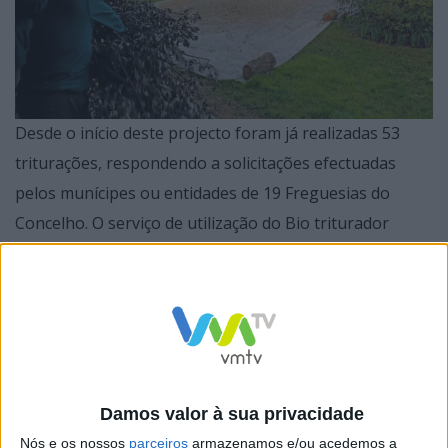
Desde o início deste projecto foram já realizadas 53
triturações, respondendo a solicitações efectuadas
pelos munícipes ou entidades de 19 Freguesias do
Concelho. O serviço de utilização do Bio triturador
perfez até ao momento um total de cerca de 177 horas
de trabalho e cerca de 106,20 toneladas de resíduos
agrícolas e florestais triturados. Com este serviço
estima-se que tenha sido evitada a emissão de cerca de
167,80 kg de C02.
Damos valor à sua privacidade
Nós e os nossos
parceiros
armazenamos e/ou acedemos a