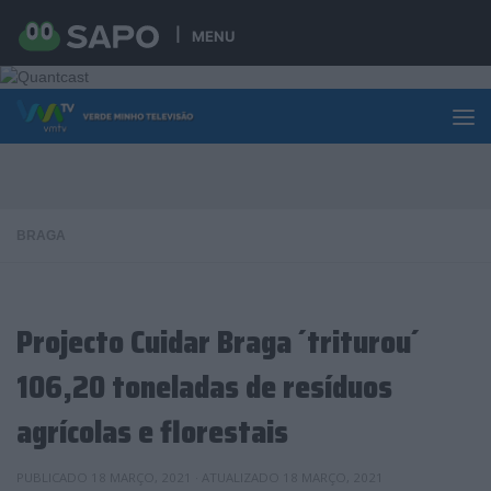
Skip to content
MENU
BRAGA
Projecto Cuidar Braga ´triturou´
106,20 toneladas de resíduos
agrícolas e florestais
PUBLICADO
18 MARÇO, 2021
· ATUALIZADO
18 MARÇO, 2021