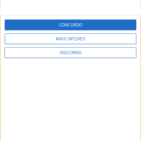
CONCORDO
Festival da Juventude em Barcelos promete dois dias intensos
MAIS OPÇÕES
de animação
DISCORDO