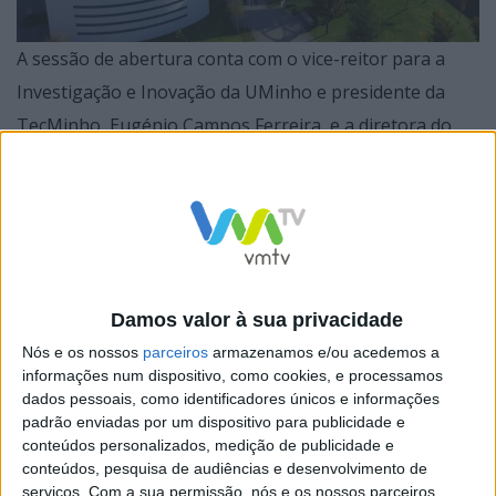
A sessão de abertura conta com o vice-reitor para a
Investigação e Inovação da UMinho e presidente da
TecMinho, Eugénio Campos Ferreira, e a diretora do
CVR, Cândida Vilarinho. Segue-se a apresentação do
UMinhoTech, por Bruno Pereira da Silva, gestor de
projeto do PIEP. A partir das 15h05 vão ser conhecidas
investigações sobre sustentabilidade e realidade
aumentada, o protótipo “ElectroKinBarrier”, plásticos
Damos valor à sua privacidade
com eletrónica e tecnologias integradas do futuro. O
Nós e os nossos
parceiros
armazenamos e/ou acedemos a
diretor-geral da TecMinho, Filipe Soutinho, discursa
informações num dispositivo, como cookies, e processamos
pelas 15h45 sobre a importância da propriedade
dados pessoais, como identificadores únicos e informações
industrial, sendo o encerramento a cargo do presidente
padrão enviadas por um dispositivo para publicidade e
conteúdos personalizados, medição de publicidade e
do PIEP, Nuno Guimarães, e do vice-reitor para o
conteúdos, pesquisa de audiências e desenvolvimento de
Desenvolvimento Institucional da UMinho e presidente
serviços.
Com a sua permissão, nós e os nossos parceiros