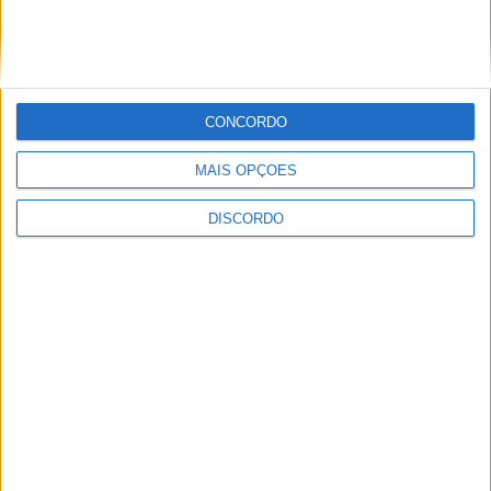
CONCORDO
Vila de Rossas em Vieira do Minho celebrou 25 anos
MAIS OPÇÕES
DISCORDO