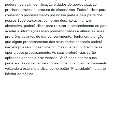
poderemos usar identificação e dados de geolocalização
do CCG, Ricardo J. Machado.
precisos através da procura de dispositivos. Poderá clicar para
consentir o processamento por nossa parte e pela parte dos
nossos 1538 parceiros, conforme descrito acima. Em
alternativa, poderá clicar para recusar o consentimento ou para
aceder a informações mais pormenorizadas e alterar as suas
A UMinhoTech é uma rede de I&D e transferência de
preferências antes de dar consentimento.
Tenha em atenção
que algum processamento dos seus dados pessoais poderá
tecnologia com soluções integradas para responder a
não exigir o seu consentimento, mas que tem o direito de se
desafios emergentes do mercado em áreas como
opor a esse processamento. As suas preferências serão
industrialização, inteligência artificial e economia
aplicadas apenas a este website. Você pode alterar suas
preferências ou retirar seu consentimento a qualquer momento
circular. “Potenciamos a valorização de produtos,
voltando a este site e clicando no botão "Privacidade" na parte
processos e serviços, contribuindo para gerar valor na
inferior da página.
economia”, diz Bruno Pereira da Silva. Para o
responsável, este projeto ajuda a contornar
dificuldades sentidas por vezes na comunicação e na
transferência de conhecimento entre o meio académico
e o meio empresarial. Por outro lado, sublinha, a