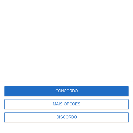
Festival da Juventude em Barcelos promete dois dias intensos
de animação
CONCORDO
MAIS OPÇÕES
DISCORDO