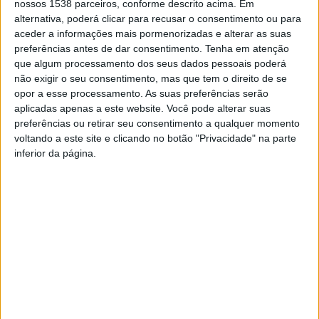
concelho e foram criados os centros escolares, “um dos
nossos 1538 parceiros, conforme descrito acima. Em
alternativa, poderá clicar para recusar o consentimento ou para
objetivos era, precisamente, acabar com as turmas
aceder a informações mais pormenorizadas e alterar as suas
mistas”.
preferências antes de dar consentimento.
Tenha em atenção
que algum processamento dos seus dados pessoais poderá
não exigir o seu consentimento, mas que tem o direito de se
opor a esse processamento. As suas preferências serão
aplicadas apenas a este website. Você pode alterar suas
preferências ou retirar seu consentimento a qualquer momento
voltando a este site e clicando no botão "Privacidade" na parte
inferior da página.
Portões Fechados a
DGEST apresenta solução
Cadeado
para resolver a situação das
turmas mistas na EB1 de
Rossas