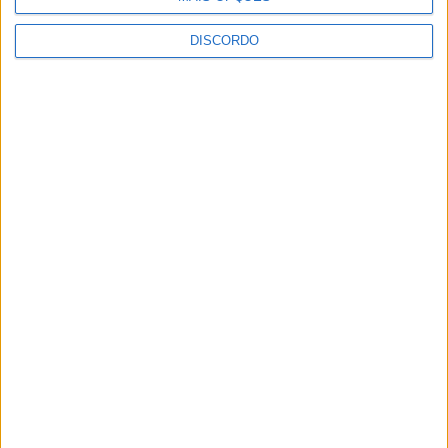
DISCORDO
Vila de Rossas em Vieira do Minho celebrou 25 anos