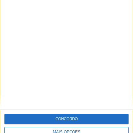
Festival da Juventude em Barcelos promete dois dias intensos
de animação
CONCORDO
MAIS OPÇÕES