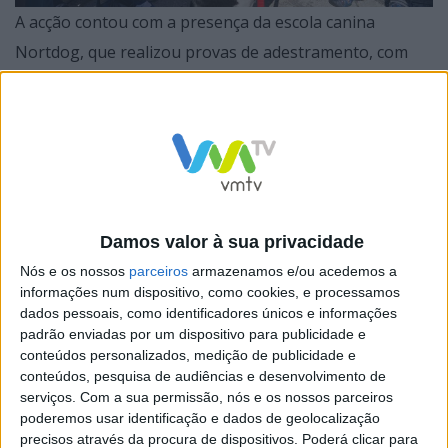
A acção contou com a presença da escola canina
Nortdog, que realizou provas de adestramento, com
diversos detentores e seis canídeos que fizeram as
delícias dos mais pequenos. As crianças foram também
desafiadas a doar alimentos para cães e gatos, que se
destinam a apoiar associações e cuidadores que
prestam cuidados aos animais de rua, no âmbito do
Banco Alimentar Animal Solidário, sedeado na Quinta
Damos valor à sua privacidade
pedagógica.
Nós e os nossos
parceiros
armazenamos e/ou acedemos a
informações num dispositivo, como cookies, e processamos
dados pessoais, como identificadores únicos e informações
padrão enviadas por um dispositivo para publicidade e
conteúdos personalizados, medição de publicidade e
Altino Bessa, vereador do Ambiente, esteve presente
conteúdos, pesquisa de audiências e desenvolvimento de
serviços.
Com a sua permissão, nós e os nossos parceiros
nesta iniciativa, sensibilizando as crianças para os
poderemos usar identificação e dados de geolocalização
objectivos do Banco Alimentar Animal Solidário e para a
precisos através da procura de dispositivos. Poderá clicar para