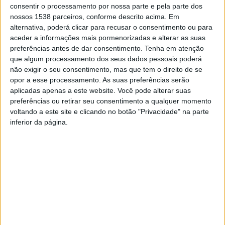
consentir o processamento por nossa parte e pela parte dos
necessidade de a comunidade continuar a apoiar esta
nossos 1538 parceiros, conforme descrito acima. Em
causa, a bem da saúde pública e do bem-estar dos
alternativa, poderá clicar para recusar o consentimento ou para
aceder a informações mais pormenorizadas e alterar as suas
animais.
preferências antes de dar consentimento.
Tenha em atenção
que algum processamento dos seus dados pessoais poderá
A Quinta Pedagógica está a desenvolver um conjunto
não exigir o seu consentimento, mas que tem o direito de se
de actividades englobadas nas ´Semana do Animal´.
opor a esse processamento. As suas preferências serão
aplicadas apenas a este website. Você pode alterar suas
preferências ou retirar seu consentimento a qualquer momento
voltando a este site e clicando no botão "Privacidade" na parte
inferior da página.
Quinta Pedagógica
Quinta Pedagógica
de Braga lança
celebrou 19 anos
Banco Alimentar
ao serviço da