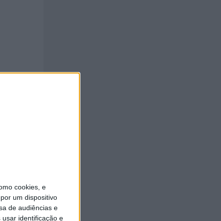
as
os
rência
omo cookies, e
por um dispositivo
sa de audiências e
usar identificação e