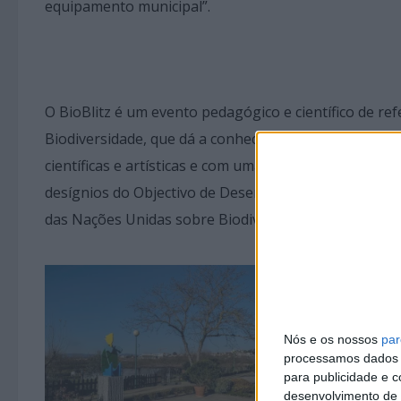
equipamento municipal”.
O BioBlitz é um evento pedagógico e científico de re
Biodiversidade, que dá a conhecer a fauna e a flora 
científicas e artísticas e com uma narrativa contemp
desígnios do Objectivo de Desenvolvimento Sustentáv
das Nações Unidas sobre Biodiversidade COP16.
Nós e os nossos
par
processamos dados p
para publicidade e 
desenvolvimento de 