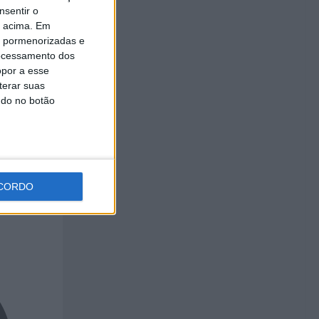
nsentir o
raga
o acima. Em
is pormenorizadas e
ocessamento dos
opor a esse
terar suas
ndo no botão
CORDO