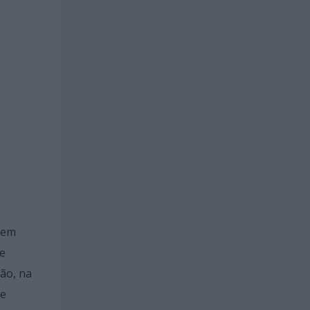
 em
 e
ção, na
te