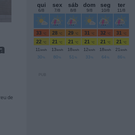
a
PUB
reu de