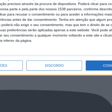
ção precisos através da procura de dispositivos. Poderá clicar para co
 de braga convida
Quinta Pedagógica de B
ossa parte e pela parte dos nossos 1538 parceiros, conforme descrit
a passar Férias na
desenvolve programa de
edagógica
férias de Verão
 clicar para recusar o consentimento ou para aceder a informações ma
erências antes de dar consentimento.
Tenha em atenção que algum pr
 poderá não exigir o seu consentimento, mas que tem o direito de se 
uas preferências serão aplicadas apenas a este website. Você pode al
rar seu consentimento a qualquer momento voltando a este site e clica
e inferior da página.
NCa2l2ckl3RkxJ
ÇÕES
DISCORDO
CON