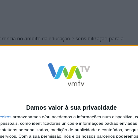
ferência no âmbito da educação e sensibilização para a
do Parque de Serralves, através da exploração de metodologi
orânea que integra a Agenda da sustentabilidade, assente n
el da Agenda 2030, “Proteger a Vida Terrestre” e da Confe
Damos valor à sua privacidade
ceiros
armazenamos e/ou acedemos a informações num dispositivo, c
essoais, como identificadores únicos e informações padrão enviadas 
conteúdos personalizados, medição de publicidade e conteúdos, pesqui
serviços.
Com a sua permissão, nós e os nossos parceiros poderemos 