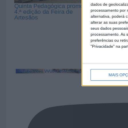
dados de geolocaliza
Quinta Pedagógica promove
Município
processamento por n
4.ª edição da Feira de
crianças 
Artesãos
Quinta P
alternativa, poderá
alterar as suas pref
seus dados pessoais
processamento. As s
preferências ou reti
"Privacidade" na part
YouTube Video VVUtRU85MzBBcHpOcU5BUnpKX0wyV1ZBLm
MAIS OP