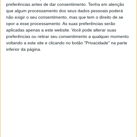
preferências antes de dar consentimento.
Tenha em atenção
que algum processamento dos seus dados pessoais poderá
não exigir o seu consentimento, mas que tem o direito de se
opor a esse processamento. As suas preferências serão
aplicadas apenas a este website. Você pode alterar suas
preferências ou retirar seu consentimento a qualquer momento
Ponte Grande de Ruivães na
voltando a este site e clicando no botão "Privacidade" na parte
EN 103 com fissura reparada
inferior da página.
YouTube Video
VVUtRU85MzBBcHpOcU5BUnpKX0wyV1ZBLkR5TmFiVWVZZDhv