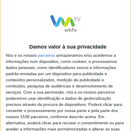
Damos valor à sua privacidade
Nós e os nossos
parceiros
armazenamos e/ou acedemos a
informações num dispositivo, como cookies, e processamos
dados pessoais, como identificadores únicos e informações
padrão enviadas por um dispositivo para publicidade e
conteúdos personalizados, medição de publicidade e
conteúdos, pesquisa de audiências e desenvolvimento de
serviços.
Com a sua permissão, nós e os nossos parceiros
poderemos usar identificação e dados de geolocalização
precisos através da procura de dispositivos. Poderá clicar para
PERIGO NA NACIONAL 103
IP – Infraestruturas de
consentir o processamento por nossa parte e pela parte dos
EM VIEIRA DO MINHO
Portugal está a executar
nossos 1538 parceiros, conforme descrito acima. Em
trabalhos de pavimentação
alternativa, poderá clicar para recusar o consentimento ou para
na Ponte Nova
aceder a informações mais pormenorizadas e alterar as suas