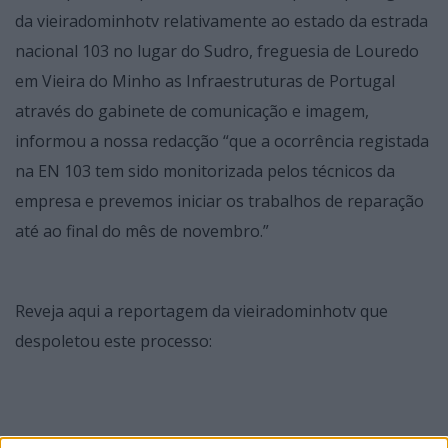
da vieiradominhotv relativamente ao estado da estrada
nacional 103 no lugar do Sudro, freguesia de Louredo
em Vieira do Minho as Infraestruturas de Portugal
através do gabinete de comunicação e imagem,
informou a nossa redacção “que a ocorrência registada
na EN 103 tem sido monitorizada pelos técnicos da
empresa e prevemos iniciar os trabalhos de reparação
até ao final do mês de novembro.”
Reveja aqui a reportagem da vieiradominhotv que
despoletou este processo: