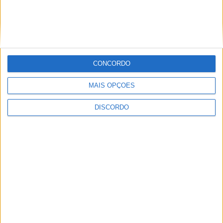
CONCORDO
Vila de Rossas em Vieira do Minho celebrou 25 anos
MAIS OPÇÕES
DISCORDO