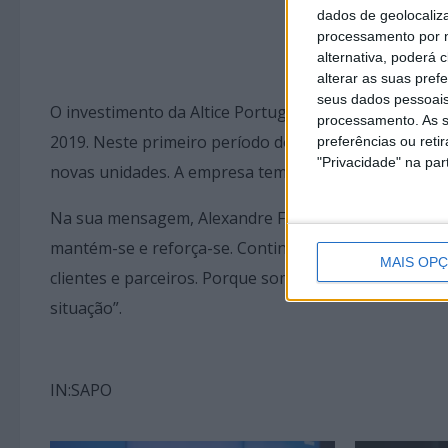
dados de geolocaliza
processamento por n
alternativa, poderá
alterar as suas pref
seus dados pessoais
O investimento da Altice Portugal chegou aos 104,3 
processamento. As s
2019. Neste primeiro período do ano a empresa ultra
preferências ou reti
"Privacidade" na part
novas unidades. A empresa tem agora como meta a che
Na sua mensagem, Alexandre Fonseca, presidente exe
mantém-se e reforça-se. Continuaremos focados na 
MAIS OP
clientes e parceiros. Porque somos líderes, resilien
situação”.
IN:SAPO