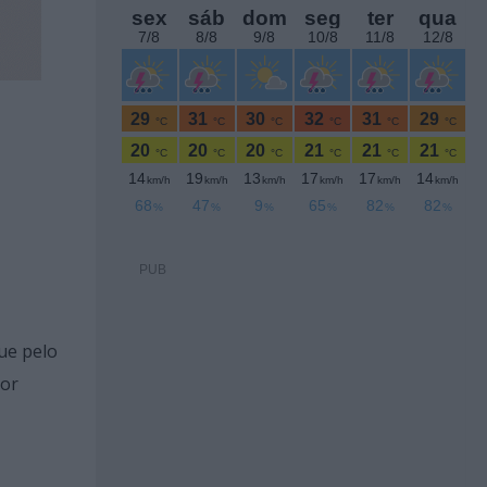
PUB
ue pelo
lor