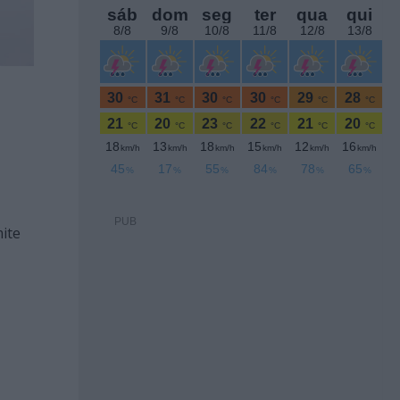
PUB
ite