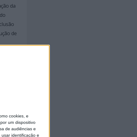
ação da
 do
clusão
rução de
sível
o
sada e
omo cookies, e
por um dispositivo
uís
sa de audiências e
usar identificação e