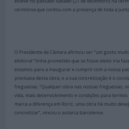
esteve no passado sábado (21 de dezembro) na cerim
cerimónia que contou com a presença de toda a Junta
O Presidente da Câmara afirmou ser “um gosto muit
eleitoral “tinha prometido que se fosse eleito iria fa
estamos para a inaugurar e cumprir com a nossa pal
precisava desta obra, e a sua concretização é o coro
freguesias. “Qualquer obra nas nossas freguesias, n
vida, mais desenvolvimento e condições para termos 
marca a diferença em Roriz, uma obra há muito desej
concretizar”, vincou o autarca barcelense.