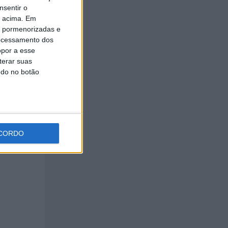
nsentir o
o acima. Em
is pormenorizadas e
ocessamento dos
opor a esse
terar suas
ndo no botão
tuária e
CORDO