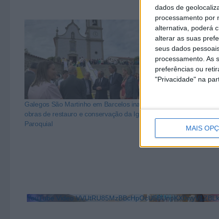
dados de geolocaliza
processamento por n
alternativa, poderá
alterar as suas pref
seus dados pessoais
processamento. As s
preferências ou reti
"Privacidade" na part
Galegos São Martinho em Barcelos inaugurou
Turiz inaugura
obras de restauro e conservação da Igreja
homenagem ao 
Paroquial
Freguesia
MAIS OP
YouTube Video VVUtRU85MzBBcHpOcU5BUnpKX0wyV1ZB