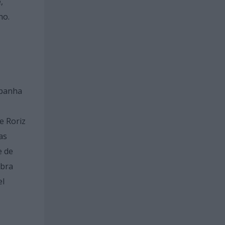
,
no.
mpanha
e Roriz
as
e de
obra
el