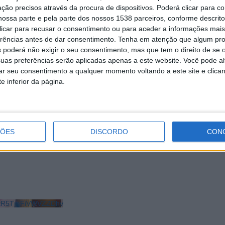
ção precisos através da procura de dispositivos. Poderá clicar para co
ossa parte e pela parte dos nossos 1538 parceiros, conforme descrit
 clicar para recusar o consentimento ou para aceder a informações ma
erências antes de dar consentimento.
Tenha em atenção que algum pr
 poderá não exigir o seu consentimento, mas que tem o direito de se 
uas preferências serão aplicadas apenas a este website. Você pode al
rar seu consentimento a qualquer momento voltando a este site e clica
e inferior da página.
 Praça Victor Ramos em
Macieira de Rates inaugurou Casa Mor
antigo presidente da Junta de
Requalificação do Adro da Igreja
ÇÕES
DISCORDO
CON
LkR5TmFiVWVZZDhv