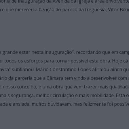
ónia de inauguração da Avenida da Igreja e área envolvente
 e que mereceu a bênção do pároco da freguesia, Vítor Bru
o grande estar nesta inauguração”, recordando que em ca
zer todos os esforços para tornar possível esta obra. Hoje cá
avra” sublinhou. Mário Constantino Lopes afirmou ainda qu
lário da parceria que a Câmara tem vindo a desenvolver com 
o nosso concelho, é uma obra que vem trazer mais qualidad
mais segurança, melhor circulação e mais mobilidade. Esta 
ada e ansiada, muitos duvidavam, mas felizmente foi possív