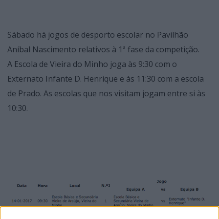
Sábado há jogos de desporto escolar no Pavilhão
Aníbal Nascimento relativos à 1ª fase da competição.
A Escola de Vieira do Minho joga às 9:30 com o
Externato Infante D. Henrique e às 11:30 com a escola
de Prado. As escolas que nos visitam jogam entre si às
10:30.