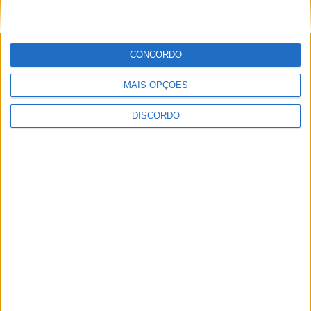
Vila de Rossas em Vieira do Minho celebrou 25 anos
CONCORDO
MAIS OPÇÕES
DISCORDO
Vila Verde prepara-se para voltar a celebrar as suas raízes com
o regresso da Rota das Colheitas