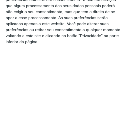
Vieira do Minho recebe duas
que algum processamento dos seus dados pessoais poderá
grandes finais de futsal este
não exigir o seu consentimento, mas que tem o direito de se
sábado
opor a esse processamento. As suas preferências serão
aplicadas apenas a este website. Você pode alterar suas
preferências ou retirar seu consentimento a qualquer momento
voltando a este site e clicando no botão "Privacidade" na parte
inferior da página.
YouTube Video
VVUtRU85MzBBcHpOcU5BUnpKX0wyV1ZBLkR5TmFiVWVZZDhv