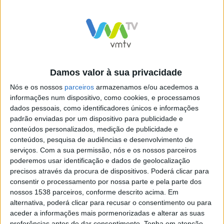
Damos valor à sua privacidade
Nós e os nossos
parceiros
armazenamos e/ou acedemos a
informações num dispositivo, como cookies, e processamos
dados pessoais, como identificadores únicos e informações
padrão enviadas por um dispositivo para publicidade e
conteúdos personalizados, medição de publicidade e
Apresentação do Vieira
Pavilhão Aníbal Nascimento
conteúdos, pesquisa de audiências e desenvolvimento de
Futsal
vai acolher Sarau de
serviços.
Com a sua permissão, nós e os nossos parceiros
Ginástica
poderemos usar identificação e dados de geolocalização
precisos através da procura de dispositivos. Poderá clicar para
consentir o processamento por nossa parte e pela parte dos
nossos 1538 parceiros, conforme descrito acima. Em
alternativa, poderá clicar para recusar o consentimento ou para
aceder a informações mais pormenorizadas e alterar as suas
preferências antes de dar consentimento.
Tenha em atenção