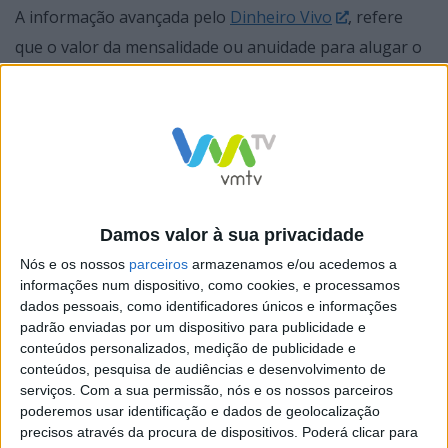
A informação avançada pelo
Dinheiro Vivo
, refere
que o valor da mensalidade ou anuidade para alugar o
equipamento da Via Verde será o atualmente em vigor.
Atualmente, os utilizadores da Via Verde conseguem
com o mesmo aparelho pagar as portagens sem parar
Damos valor à sua privacidade
nas autoestradas, abastecer o carro em postos de
Nós e os nossos
parceiros
armazenamos e/ou acedemos a
combustíveis específicos e pagar estacionamentos.
informações num dispositivo, como cookies, e processamos
dados pessoais, como identificadores únicos e informações
Os utilizadores vão ter opção de ficar com a modalidade
padrão enviadas por um dispositivo para publicidade e
conteúdos personalizados, medição de publicidade e
só portagens, o Via Verde Autoestrada, ou passar para
conteúdos, pesquisa de audiências e desenvolvimento de
o serviço com mais opções, o Via Verde Mobilidade. Este
serviços.
Com a sua permissão, nós e os nossos parceiros
poderemos usar identificação e dados de geolocalização
último vai permitir ter acesso a todos os serviços já
precisos através da procura de dispositivos. Poderá clicar para
existentes para além das portagens.