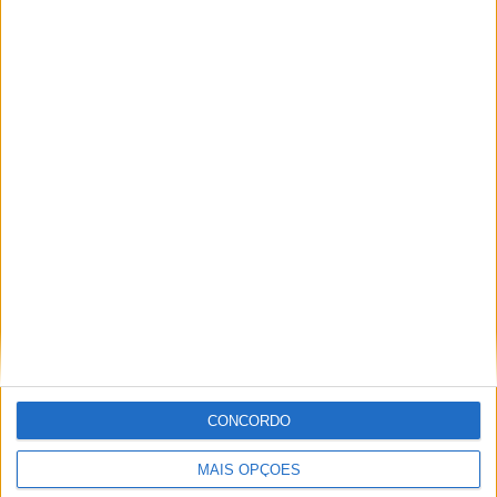
Vila de Rossas em Vieira do Minho celebrou 25 anos
CONCORDO
MAIS OPÇÕES