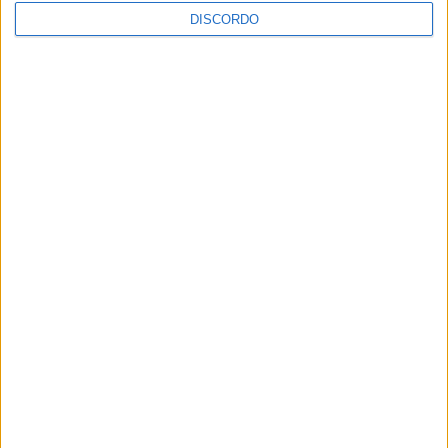
DISCORDO
Vila Verde prepara-se para voltar a celebrar as suas raízes com
o regresso da Rota das Colheitas