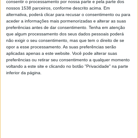
consentir o processamento por nossa parte e pela parte dos
nossos 1538 parceiros, conforme descrito acima. Em
alternativa, poderá clicar para recusar o consentimento ou para
aceder a informações mais pormenorizadas e alterar as suas
preferências antes de dar consentimento.
Tenha em atenção
Entre outras opções, a nova modalidade, vai permitir,
que algum processamento dos seus dados pessoais poderá
não exigir o seu consentimento, mas que tem o direito de se
segundo o
Dinheiro Viv
o, entrar e sair de parques de
opor a esse processamento. As suas preferências serão
estacionamento cobertos ou na rua sem ter de usar a
aplicadas apenas a este website. Você pode alterar suas
preferências ou retirar seu consentimento a qualquer momento
máquina, carregar veículos elétricos, pagar viagens de
voltando a este site e clicando no botão "Privacidade" na parte
ferry entre Setúbal e Troia ou compras no McDonald’s
inferior da página.
A DECO PROTESTE exige a
Ecopista do Rio Minho
cobrança justa de portagens
regista 13 mil visitantes em 2
eletrónicas.
Meses