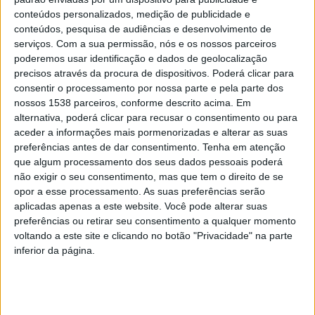
Mais de dois milhões de veículos fiscalizados, quer
conteúdos personalizados, medição de publicidade e
conteúdos, pesquisa de audiências e desenvolvimento de
presencialmente pela GNR e pela PSP, quer através de
serviços.
Com a sua permissão, nós e os nossos parceiros
controlo por radar, onde se inclui o SINCRO – Sistema
poderemos usar identificação e dados de geolocalização
Nacional de Controlo de Velocidade, da
precisos através da procura de dispositivos. Poderá clicar para
consentir o processamento por nossa parte e pela parte dos
responsabilidade da ANSR.
nossos 1538 parceiros, conforme descrito acima. Em
alternativa, poderá clicar para recusar o consentimento ou para
aceder a informações mais pormenorizadas e alterar as suas
preferências antes de dar consentimento.
Tenha em atenção
que algum processamento dos seus dados pessoais poderá
Na fiscalização da velocidade foram controlados
não exigir o seu consentimento, mas que tem o direito de se
opor a esse processamento. As suas preferências serão
2.046.836 veículos, 1.883.738 (92%) dos quais pelo
aplicadas apenas a este website. Você pode alterar suas
SINCRO.
preferências ou retirar seu consentimento a qualquer momento
voltando a este site e clicando no botão "Privacidade" na parte
Dos veículos fiscalizados por radar de velocidade,
inferior da página.
11.460 circulavam com excesso de velocidade,
resultando numa taxa de infratores (n.º total de
infrações/n.º total de veículos fiscalizados) de 0,56%,