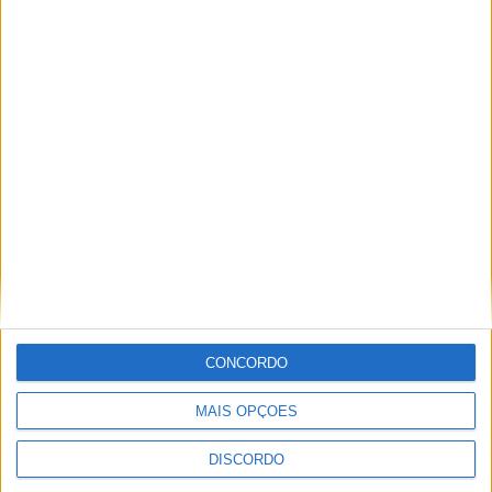
Festival da Juventude em Barcelos promete dois dias intensos
de animação
CONCORDO
MAIS OPÇÕES
DISCORDO